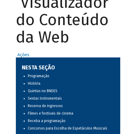
Visualizador
do Conteúdo
da Web
Ações
NESTA SEÇÃO
Programação
História
Quintas no BNDES
Sextas instrumentais
Reserva de ingressos
Filmes e festivais de cinema
Receba a programação
Concursos para Escolha de Espetáculos Musicais