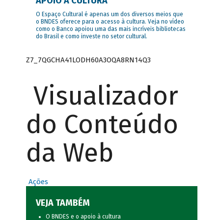
APOIO À CULTURA
O Espaço Cultural é apenas um dos diversos meios que
o BNDES oferece para o acesso à cultura. Veja no vídeo
como o Banco apoiou uma das mais incríveis bibliotecas
do Brasil e como investe no setor cultural.
Z7_7QGCHA41LODH60A3OQA8RN14Q3
Visualizador
do Conteúdo
da Web
Ações
VEJA TAMBÉM
O BNDES e o apoio à cultura