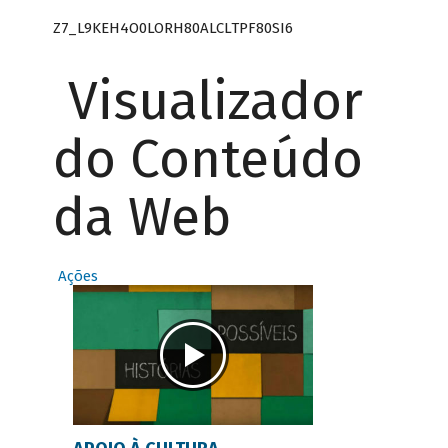
Z7_L9KEH4O0LORH80ALCLTPF80SI6
Visualizador
do Conteúdo
da Web
Ações