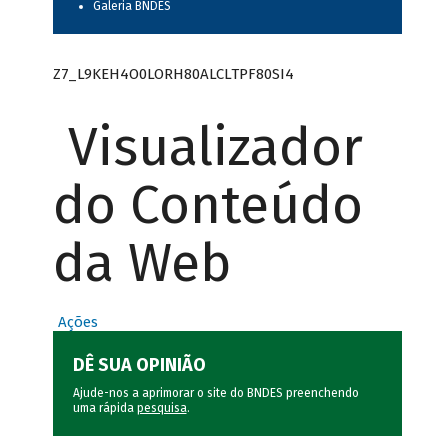
Galeria BNDES
Z7_L9KEH4O0LORH80ALCLTPF80SI4
Visualizador
do Conteúdo
da Web
Ações
DÊ SUA OPINIÃO
Ajude-nos a aprimorar o site do BNDES preenchendo
uma rápida
pesquisa
.