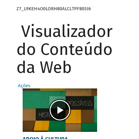
Z7_L9KEH4O0LORH80ALCLTPF80SI6
Visualizador
do Conteúdo
da Web
Ações