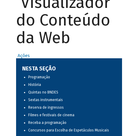
Visualizador
do Conteúdo
da Web
Ações
NESTA SEÇÃO
Programação
História
Quintas no BNDES
Sextas instrumentais
Reserva de ingressos
Filmes e festivais de cinema
Receba a programação
Concursos para Escolha de Espetáculos Musicais