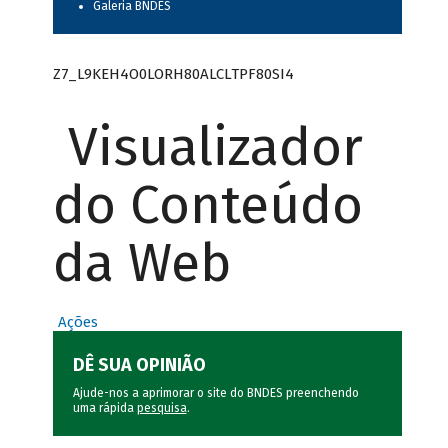
Galeria BNDES
Z7_L9KEH4O0LORH80ALCLTPF80SI4
Visualizador
do Conteúdo
da Web
Ações
DÊ SUA OPINIÃO
Ajude-nos a aprimorar o site do BNDES preenchendo
uma rápida
pesquisa
.