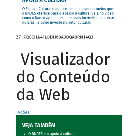
APOIO À CULTURA
O Espaço Cultural é apenas um dos diversos meios que
o BNDES oferece para o acesso à cultura. Veja no vídeo
como o Banco apoiou uma das mais incríveis bibliotecas
do Brasil e como investe no setor cultural.
Z7_7QGCHA41LODH60A3OQA8RN14Q3
Visualizador
do Conteúdo
da Web
Ações
VEJA TAMBÉM
O BNDES e o apoio à cultura