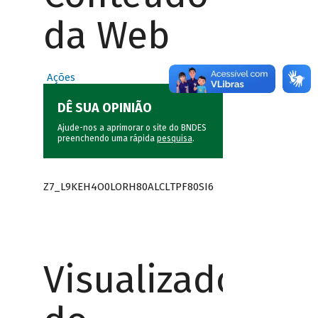
da Web
Ações
DÊ SUA OPINIÃO
Ajude-nos a aprimorar o site do BNDES
preenchendo uma rápida
pesquisa
.
Z7_L9KEH4O0LORH80ALCLTPF80SI6
Visualizador