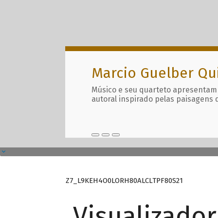
Marcio Guelber Qu
Músico e seu quarteto apresentam
autoral inspirado pelas paisagens 
Z7_L9KEH4O0LORH80ALCLTPF80S21
Visualizado