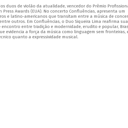
dos duos de violão da atualidade, vencedor do Prêmio Profission
ian Press Awards (EUA). No concerto Confluências, apresenta um
iros e latino-americanos que transitam entre a música de concer
 dentre outros. Em Confluências, o Duo Siqueira Lima reafirma sua
e encontro entre tradição e modernidade, erudito e popular, Bras
ue evidencia a força da música como linguagem sem fronteiras,
écnico quanto a expressividade musical.