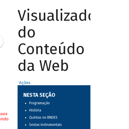
Visualizador
do
Conteúdo
da Web
Ações
NESTA SEÇÃO
Programação
História
ssos
Quintas no BNDES
tando
Sextas instrumentais