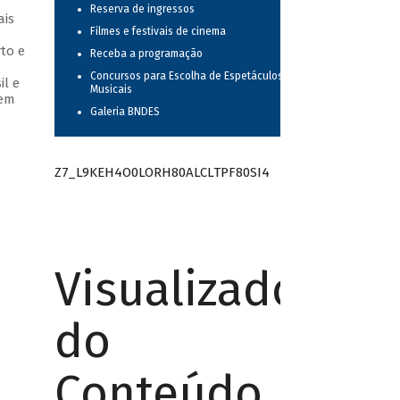
Reserva de ingressos
ais
Filmes e festivais de cinema
to e
Receba a programação
Concursos para Escolha de Espetáculos
il e
Musicais
 em
Galeria BNDES
Z7_L9KEH4O0LORH80ALCLTPF80SI4
Visualizador
do
Conteúdo