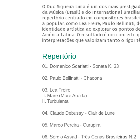
O Duo Siqueira Lima é um dos mais prestigia
da Música (Brasil) e do International Brazil
repertório centrado em compositores brasile
a popular, como Lea Freire, Paulo Bellinati,
identidade artística ao explorar os pontos d
América Latina. O resultado é um concerto q
interpretações que valorizam tanto o rigor t
Repertório
01. Domenico Scarlatti - Sonata K. 33
02. Paulo Bellinatti - Chacona
03. Lea Freire
I. Maré (Maré Ardida)
II. Turbulenta
04. Claude Debussy - Clair de Lune
05. Marco Pereira - Curupira
06. Sérgio Assad - Três Cenas Brasileiras N.2