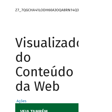
Z7_7QGCHA41LODH60A3OQA8RN14Q3
Visualizador
do
Conteúdo
da Web
Ações
VEJA TAMBÉM