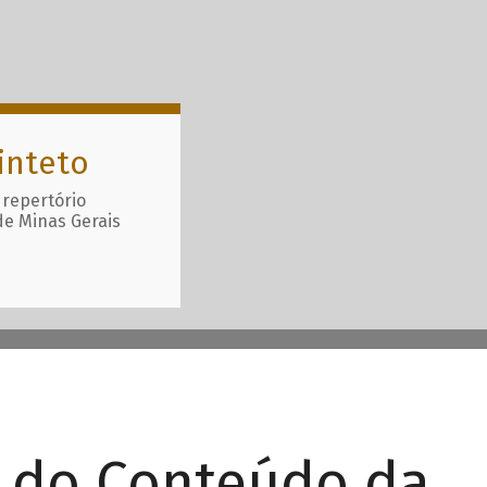
inteto
 repertório
de Minas Gerais
r do Conteúdo da