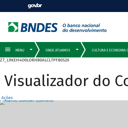
Z7_L9KEH4O0LORH80ALCLTPF80S20
Visualizador do 
Ações
Destaques Prin