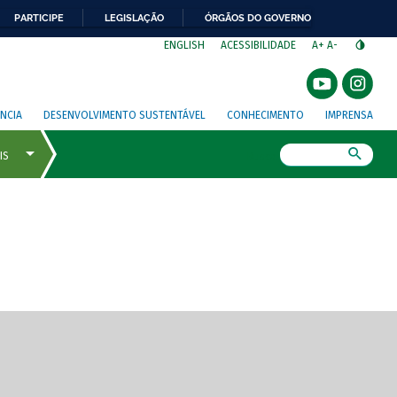
PARTICIPE
LEGISLAÇÃO
ÓRGÃOS DO GOVERNO
⁣
ENGLISH
ACESSIBILIDADE
A+
A-
NCIA
DESENVOLVIMENTO SUSTENTÁVEL
CONHECIMENTO
IMPRENSA
Busca
gem de tela