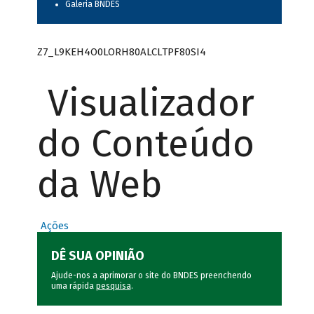
Galeria BNDES
Z7_L9KEH4O0LORH80ALCLTPF80SI4
Visualizador
do Conteúdo
da Web
Ações
DÊ SUA OPINIÃO
Ajude-nos a aprimorar o site do BNDES preenchendo
uma rápida
pesquisa
.