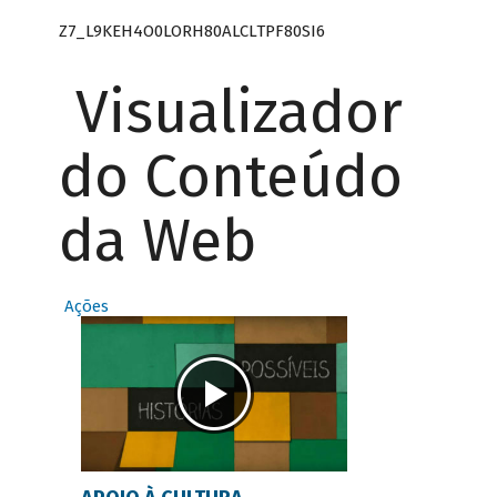
Z7_L9KEH4O0LORH80ALCLTPF80SI6
Visualizador
do Conteúdo
da Web
Ações