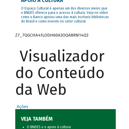
APOIO À CULTURA
O Espaço Cultural é apenas um dos diversos meios que
o BNDES oferece para o acesso à cultura. Veja no vídeo
como o Banco apoiou uma das mais incríveis bibliotecas
do Brasil e como investe no setor cultural.
Z7_7QGCHA41LODH60A3OQA8RN14Q3
Visualizador
do Conteúdo
da Web
Ações
VEJA TAMBÉM
O BNDES e o apoio à cultura