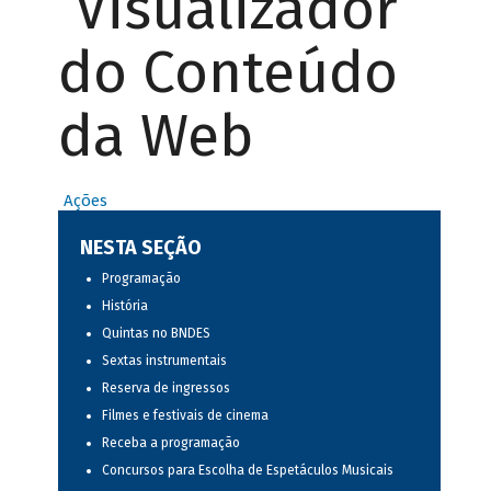
Visualizador
do Conteúdo
da Web
Ações
NESTA SEÇÃO
Programação
História
Quintas no BNDES
Sextas instrumentais
Reserva de ingressos
Filmes e festivais de cinema
Receba a programação
Concursos para Escolha de Espetáculos Musicais