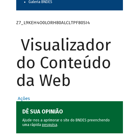
Galeria BNDES
Z7_L9KEH4O0LORH80ALCLTPF80SI4
Visualizador
do Conteúdo
da Web
Ações
DÊ SUA OPINIÃO
Ajude-nos a aprimorar o site do BNDES preenchendo
uma rápida
pesquisa
.