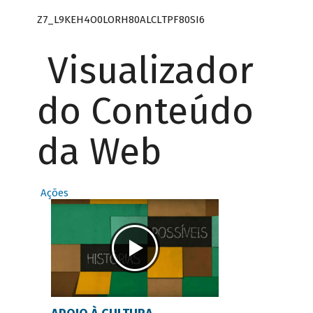
Z7_L9KEH4O0LORH80ALCLTPF80SI6
Visualizador
do Conteúdo
da Web
Ações