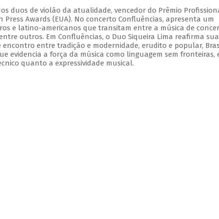
dos duos de violão da atualidade, vencedor do Prêmio Profission
ian Press Awards (EUA). No concerto Confluências, apresenta um
iros e latino-americanos que transitam entre a música de concer
 dentre outros. Em Confluências, o Duo Siqueira Lima reafirma sua
e encontro entre tradição e modernidade, erudito e popular, Bras
ue evidencia a força da música como linguagem sem fronteiras,
écnico quanto a expressividade musical.