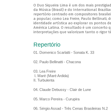
O Duo Siqueira Lima é um dos mais prestigia
da Música (Brasil) e do International Brazil
repertório centrado em compositores brasile
a popular, como Lea Freire, Paulo Bellinati,
identidade artística ao explorar os pontos d
América Latina. O resultado é um concerto q
interpretações que valorizam tanto o rigor t
Repertório
01. Domenico Scarlatti - Sonata K. 33
02. Paulo Bellinatti - Chacona
03. Lea Freire
I. Maré (Maré Ardida)
II. Turbulenta
04. Claude Debussy - Clair de Lune
05. Marco Pereira - Curupira
06. Sérgio Assad - Três Cenas Brasileiras N.2