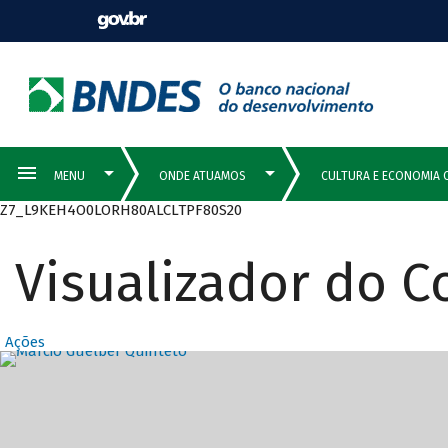
Z7_L9KEH4O0LORH80ALCLTPF80S20
Visualizador do 
Ações
Destaques Prin