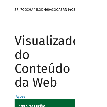
Z7_7QGCHA41LODH60A3OQA8RN14Q3
Visualizador
do
Conteúdo
da Web
Ações
VEJA TAMBÉM