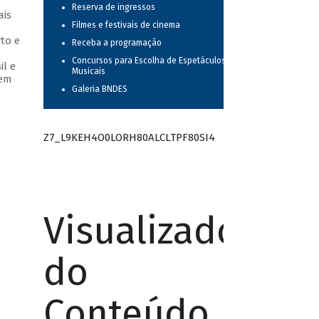
Reserva de ingressos
ais
Filmes e festivais de cinema
to e
Receba a programação
Concursos para Escolha de Espetáculos
il e
Musicais
 em
Galeria BNDES
Z7_L9KEH4O0LORH80ALCLTPF80SI4
Visualizador
do
Conteúdo