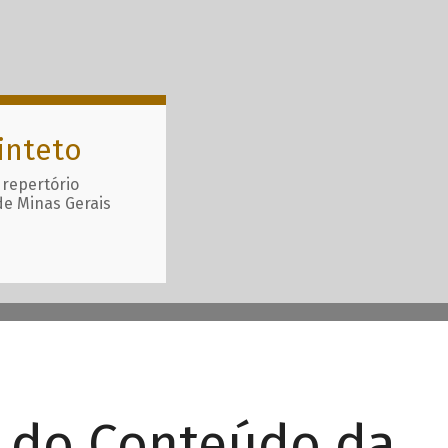
inteto
 repertório
de Minas Gerais
r do Conteúdo da