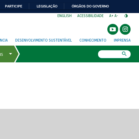
PARTICIPE
LEGISLAÇÃO
ÓRGÃOS DO GOVERNO
⁣
ENGLISH
ACESSIBILIDADE
A+
A-
NCIA
DESENVOLVIMENTO SUSTENTÁVEL
CONHECIMENTO
IMPRENSA
Busca
gem de tela