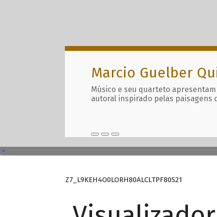
Marcio Guelber Qu
Músico e seu quarteto apresentam
autoral inspirado pelas paisagens 
Z7_L9KEH4O0LORH80ALCLTPF80S21
Visualizado