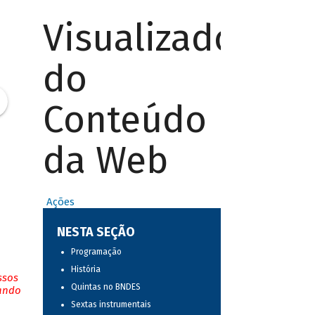
Visualizador
do
Conteúdo
da Web
Ações
NESTA SEÇÃO
Programação
História
ssos
Quintas no BNDES
tando
Sextas instrumentais