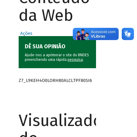
da Web
Ações
DÊ SUA OPINIÃO
Ajude-nos a aprimorar o site do BNDES
preenchendo uma rápida
pesquisa
.
Z7_L9KEH4O0LORH80ALCLTPF80SI6
Visualizador