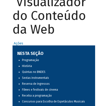
Visualizador
do Conteúdo
da Web
Ações
NESTA SEÇÃO
Programação
História
Quintas no BNDES
Sextas instrumentais
Reserva de ingressos
Filmes e festivais de cinema
Receba a programação
Concursos para Escolha de Espetáculos Musicais