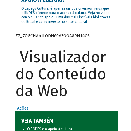
APOIO À CULTURA
O Espaço Cultural é apenas um dos diversos meios que
o BNDES oferece para o acesso à cultura. Veja no vídeo
como o Banco apoiou uma das mais incríveis bibliotecas
do Brasil e como investe no setor cultural.
Z7_7QGCHA41LODH60A3OQA8RN14Q3
Visualizador
do Conteúdo
da Web
Ações
VEJA TAMBÉM
O BNDES e o apoio à cultura