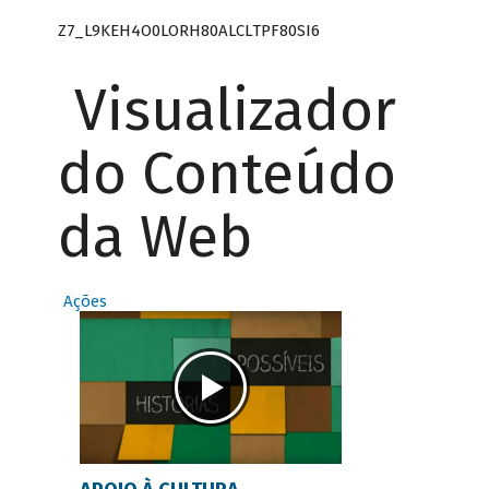
Z7_L9KEH4O0LORH80ALCLTPF80SI6
Visualizador
do Conteúdo
da Web
Ações