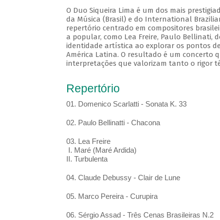
O Duo Siqueira Lima é um dos mais prestigia
da Música (Brasil) e do International Brazil
repertório centrado em compositores brasile
a popular, como Lea Freire, Paulo Bellinati,
identidade artística ao explorar os pontos d
América Latina. O resultado é um concerto q
interpretações que valorizam tanto o rigor t
Repertório
01. Domenico Scarlatti - Sonata K. 33
02. Paulo Bellinatti - Chacona
03. Lea Freire
I. Maré (Maré Ardida)
II. Turbulenta
04. Claude Debussy - Clair de Lune
05. Marco Pereira - Curupira
06. Sérgio Assad - Três Cenas Brasileiras N.2