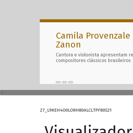
Camila Provenzale 
Zanon
Cantora e violonista apresentam r
compositores clássicos brasileiros
Z7_L9KEH4O0LORH80ALCLTPF80S21
Visualizado