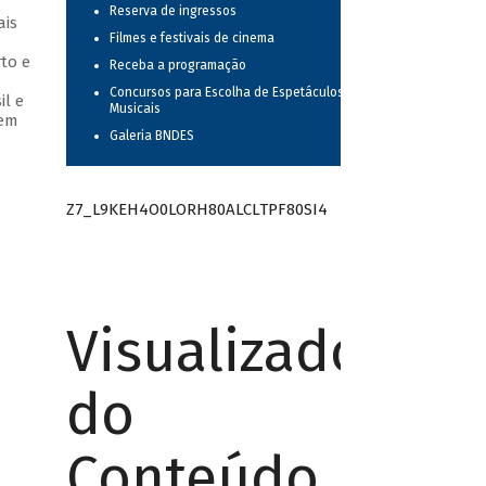
Reserva de ingressos
ais
Filmes e festivais de cinema
to e
Receba a programação
Concursos para Escolha de Espetáculos
il e
Musicais
 em
Galeria BNDES
Z7_L9KEH4O0LORH80ALCLTPF80SI4
Visualizador
do
Conteúdo