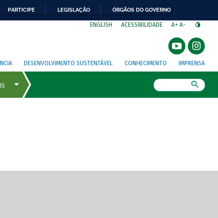
PARTICIPE
LEGISLAÇÃO
ÓRGÃOS DO GOVERNO
⁣
ENGLISH
ACESSIBILIDADE
A+
A-
NCIA
DESENVOLVIMENTO SUSTENTÁVEL
CONHECIMENTO
IMPRENSA
Busca
gem de tela