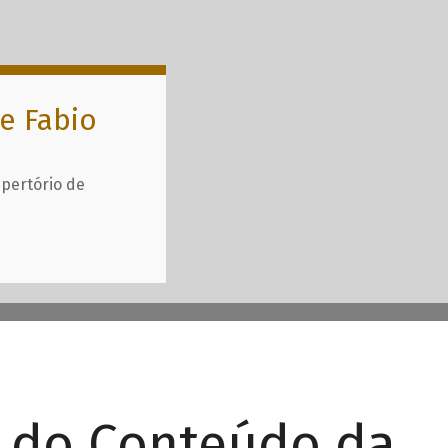
e Fabio
epertório de
r do Conteúdo da