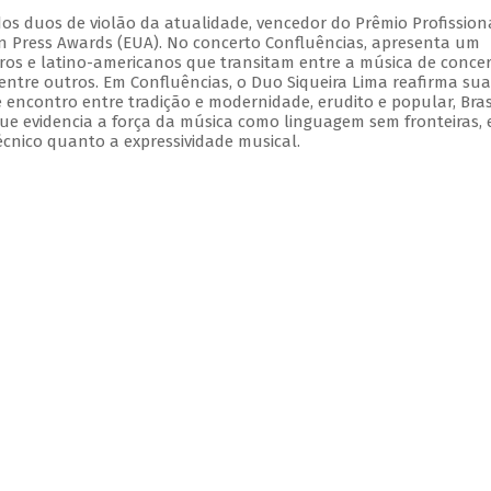
dos duos de violão da atualidade, vencedor do Prêmio Profission
ian Press Awards (EUA). No concerto Confluências, apresenta um
iros e latino-americanos que transitam entre a música de concer
 dentre outros. Em Confluências, o Duo Siqueira Lima reafirma sua
e encontro entre tradição e modernidade, erudito e popular, Bras
ue evidencia a força da música como linguagem sem fronteiras,
écnico quanto a expressividade musical.