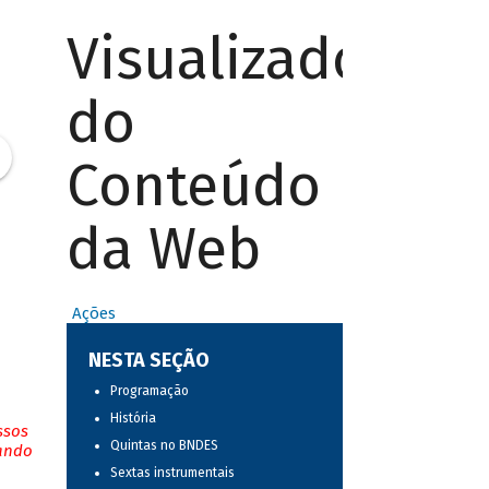
Visualizador
do
Conteúdo
da Web
Ações
NESTA SEÇÃO
Programação
História
ssos
Quintas no BNDES
tando
Sextas instrumentais