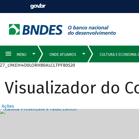
Z7_L9KEH4O0LORH80ALCLTPF80S20
Visualizador do 
Ações
Destaques Prin