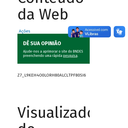
da Web
Ações
DÊ SUA OPINIÃO
Ajude-nos a aprimorar o site do BNDES
preenchendo uma rápida
pesquisa
.
Z7_L9KEH4O0LORH80ALCLTPF80SI6
Visualizador