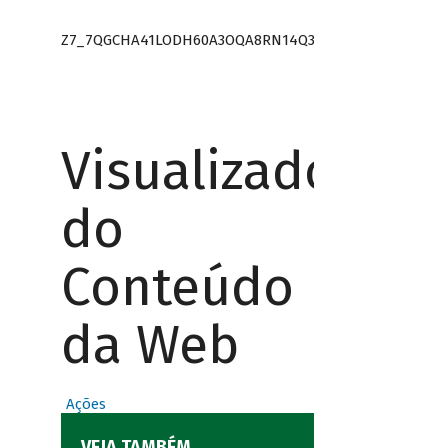
Z7_7QGCHA41LODH60A3OQA8RN14Q3
Visualizador
do
Conteúdo
da Web
Ações
VEJA TAMBÉM