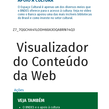
APOIO À CULTURA
O Espaço Cultural é apenas um dos diversos meios que
o BNDES oferece para o acesso à cultura. Veja no vídeo
como o Banco apoiou uma das mais incríveis bibliotecas
do Brasil e como investe no setor cultural.
Z7_7QGCHA41LODH60A3OQA8RN14Q3
Visualizador
do Conteúdo
da Web
Ações
VEJA TAMBÉM
O BNDES e o apoio à cultura