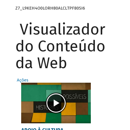
Z7_L9KEH4O0LORH80ALCLTPF80SI6
Visualizador
do Conteúdo
da Web
Ações