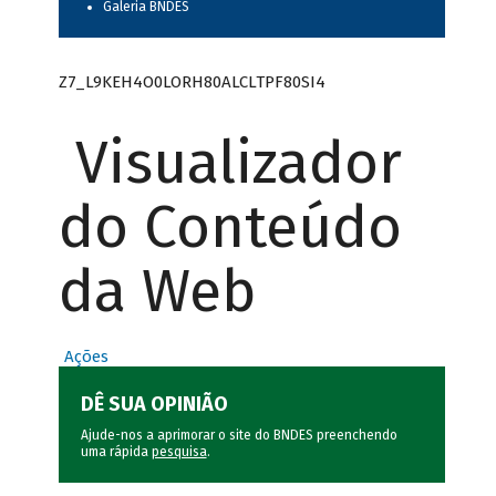
Galeria BNDES
Z7_L9KEH4O0LORH80ALCLTPF80SI4
Visualizador
do Conteúdo
da Web
Ações
DÊ SUA OPINIÃO
Ajude-nos a aprimorar o site do BNDES preenchendo
uma rápida
pesquisa
.