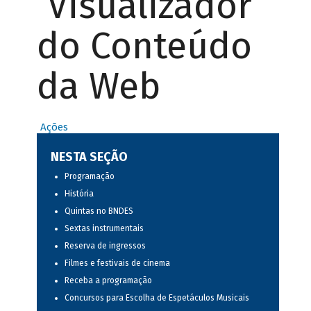
Visualizador
do Conteúdo
da Web
Ações
NESTA SEÇÃO
Programação
História
Quintas no BNDES
Sextas instrumentais
Reserva de ingressos
Filmes e festivais de cinema
Receba a programação
Concursos para Escolha de Espetáculos Musicais