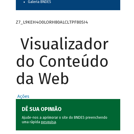
Galeria BNDES
Z7_L9KEH4O0LORH80ALCLTPF80SI4
Visualizador
do Conteúdo
da Web
Ações
DÊ SUA OPINIÃO
Ajude-nos a aprimorar o site do BNDES preenchendo
uma rápida
pesquisa
.