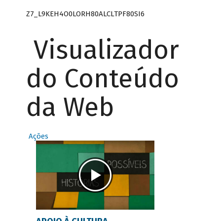
Z7_L9KEH4O0LORH80ALCLTPF80SI6
Visualizador
do Conteúdo
da Web
Ações