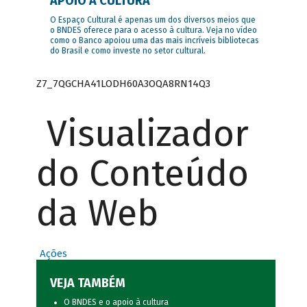
APOIO À CULTURA
O Espaço Cultural é apenas um dos diversos meios que
o BNDES oferece para o acesso à cultura. Veja no vídeo
como o Banco apoiou uma das mais incríveis bibliotecas
do Brasil e como investe no setor cultural.
Z7_7QGCHA41LODH60A3OQA8RN14Q3
Visualizador
do Conteúdo
da Web
Ações
VEJA TAMBÉM
O BNDES e o apoio à cultura