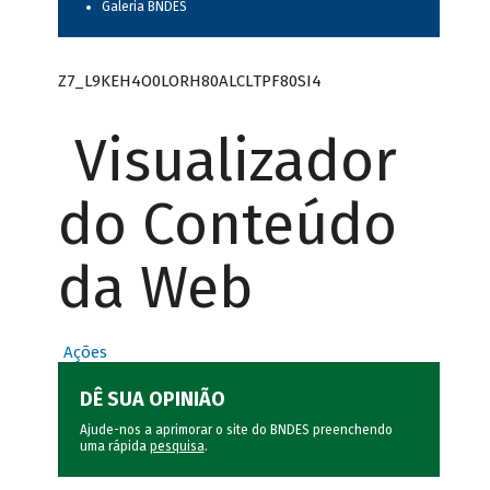
Galeria BNDES
Z7_L9KEH4O0LORH80ALCLTPF80SI4
Visualizador
do Conteúdo
da Web
Ações
DÊ SUA OPINIÃO
Ajude-nos a aprimorar o site do BNDES preenchendo
uma rápida
pesquisa
.