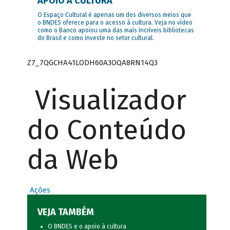
APOIO À CULTURA
O Espaço Cultural é apenas um dos diversos meios que
o BNDES oferece para o acesso à cultura. Veja no vídeo
como o Banco apoiou uma das mais incríveis bibliotecas
do Brasil e como investe no setor cultural.
Z7_7QGCHA41LODH60A3OQA8RN14Q3
Visualizador
do Conteúdo
da Web
Ações
VEJA TAMBÉM
O BNDES e o apoio à cultura