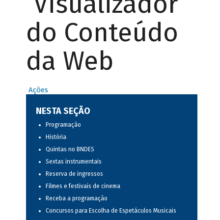
Visualizador
do Conteúdo
da Web
Ações
NESTA SEÇÃO
Programação
História
Quintas no BNDES
Sextas instrumentais
Reserva de ingressos
Filmes e festivais de cinema
Receba a programação
Concursos para Escolha de Espetáculos Musicais