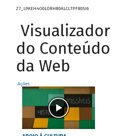
Z7_L9KEH4O0LORH80ALCLTPF80SI6
Visualizador
do Conteúdo
da Web
Ações