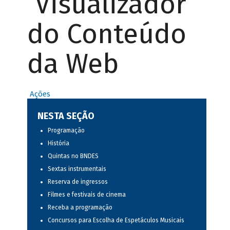
Visualizador
do Conteúdo
da Web
Ações
NESTA SEÇÃO
Programação
História
Quintas no BNDES
Sextas instrumentais
Reserva de ingressos
Filmes e festivais de cinema
Receba a programação
Concursos para Escolha de Espetáculos Musicais