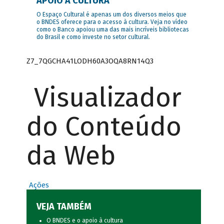
APOIO À CULTURA
O Espaço Cultural é apenas um dos diversos meios que
o BNDES oferece para o acesso à cultura. Veja no vídeo
como o Banco apoiou uma das mais incríveis bibliotecas
do Brasil e como investe no setor cultural.
Z7_7QGCHA41LODH60A3OQA8RN14Q3
Visualizador
do Conteúdo
da Web
Ações
VEJA TAMBÉM
O BNDES e o apoio à cultura