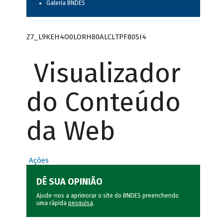
Galeria BNDES
Z7_L9KEH4O0LORH80ALCLTPF80SI4
Visualizador
do Conteúdo
da Web
Ações
DÊ SUA OPINIÃO
Ajude-nos a aprimorar o site do BNDES preenchendo
uma rápida
pesquisa
.