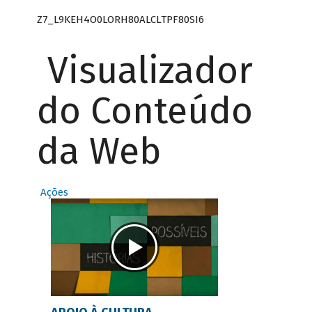
Z7_L9KEH4O0LORH80ALCLTPF80SI6
Visualizador
do Conteúdo
da Web
Ações