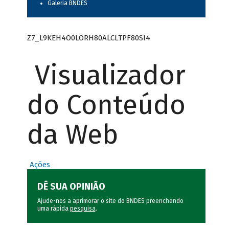
Galeria BNDES
Z7_L9KEH4O0LORH80ALCLTPF80SI4
Visualizador
do Conteúdo
da Web
Ações
DÊ SUA OPINIÃO
Ajude-nos a aprimorar o site do BNDES preenchendo
uma rápida
pesquisa
.