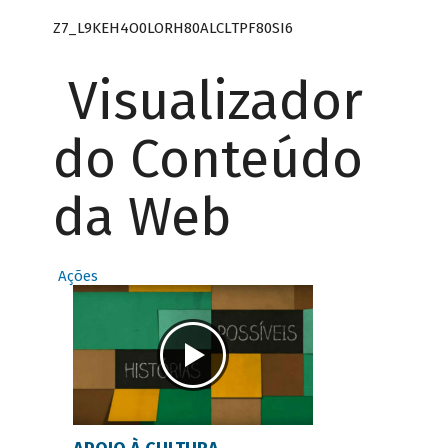
Z7_L9KEH4O0LORH80ALCLTPF80SI6
Visualizador
do Conteúdo
da Web
Ações