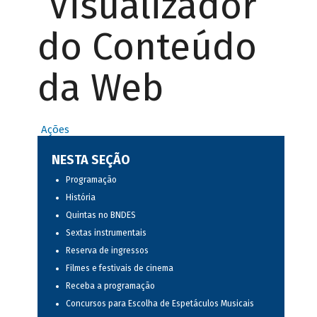
Visualizador
do Conteúdo
da Web
Ações
NESTA SEÇÃO
Programação
História
Quintas no BNDES
Sextas instrumentais
Reserva de ingressos
Filmes e festivais de cinema
Receba a programação
Concursos para Escolha de Espetáculos Musicais