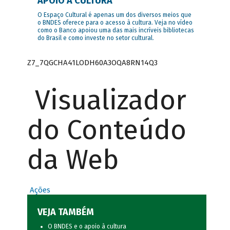
APOIO À CULTURA
O Espaço Cultural é apenas um dos diversos meios que
o BNDES oferece para o acesso à cultura. Veja no vídeo
como o Banco apoiou uma das mais incríveis bibliotecas
do Brasil e como investe no setor cultural.
Z7_7QGCHA41LODH60A3OQA8RN14Q3
Visualizador
do Conteúdo
da Web
Ações
VEJA TAMBÉM
O BNDES e o apoio à cultura