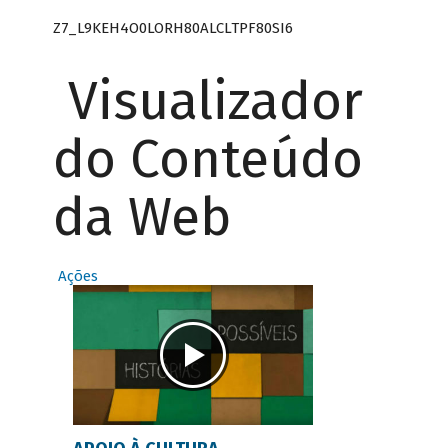
Z7_L9KEH4O0LORH80ALCLTPF80SI6
Visualizador
do Conteúdo
da Web
Ações