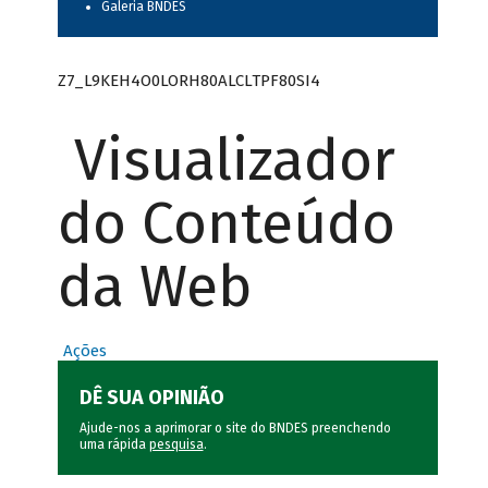
Galeria BNDES
Z7_L9KEH4O0LORH80ALCLTPF80SI4
Visualizador
do Conteúdo
da Web
Ações
DÊ SUA OPINIÃO
Ajude-nos a aprimorar o site do BNDES preenchendo
uma rápida
pesquisa
.