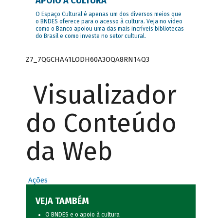
APOIO À CULTURA
O Espaço Cultural é apenas um dos diversos meios que
o BNDES oferece para o acesso à cultura. Veja no vídeo
como o Banco apoiou uma das mais incríveis bibliotecas
do Brasil e como investe no setor cultural.
Z7_7QGCHA41LODH60A3OQA8RN14Q3
Visualizador
do Conteúdo
da Web
Ações
VEJA TAMBÉM
O BNDES e o apoio à cultura