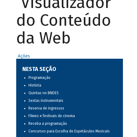
Visualizador
do Conteúdo
da Web
Ações
NESTA SEÇÃO
Programação
História
Quintas no BNDES
Sextas instrumentais
Reserva de ingressos
Filmes e festivais de cinema
Receba a programação
Concursos para Escolha de Espetáculos Musicais