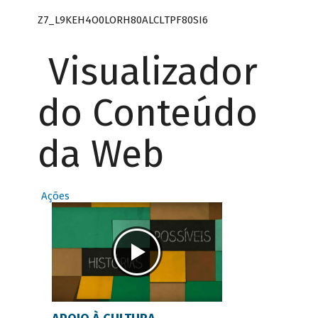
Z7_L9KEH4O0LORH80ALCLTPF80SI6
Visualizador
do Conteúdo
da Web
Ações