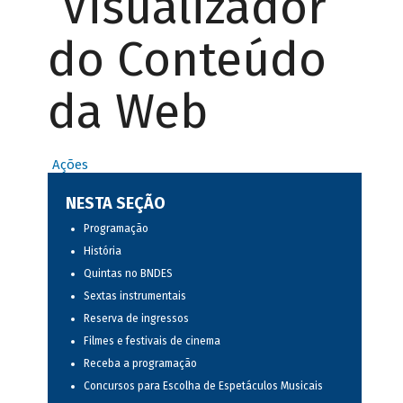
Visualizador
do Conteúdo
da Web
Ações
NESTA SEÇÃO
Programação
História
Quintas no BNDES
Sextas instrumentais
Reserva de ingressos
Filmes e festivais de cinema
Receba a programação
Concursos para Escolha de Espetáculos Musicais