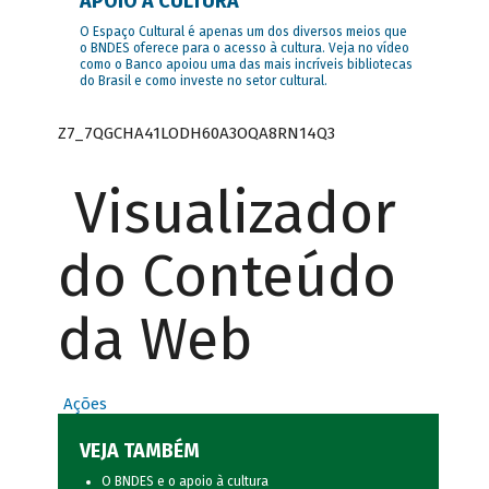
APOIO À CULTURA
O Espaço Cultural é apenas um dos diversos meios que
o BNDES oferece para o acesso à cultura. Veja no vídeo
como o Banco apoiou uma das mais incríveis bibliotecas
do Brasil e como investe no setor cultural.
Z7_7QGCHA41LODH60A3OQA8RN14Q3
Visualizador
do Conteúdo
da Web
Ações
VEJA TAMBÉM
O BNDES e o apoio à cultura