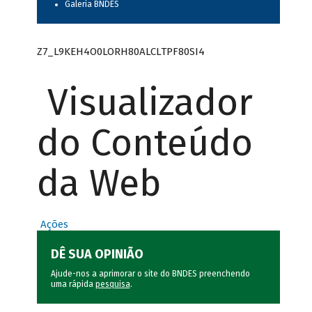
Galeria BNDES
Z7_L9KEH4O0LORH80ALCLTPF80SI4
Visualizador
do Conteúdo
da Web
Ações
DÊ SUA OPINIÃO
Ajude-nos a aprimorar o site do BNDES preenchendo
uma rápida
pesquisa
.