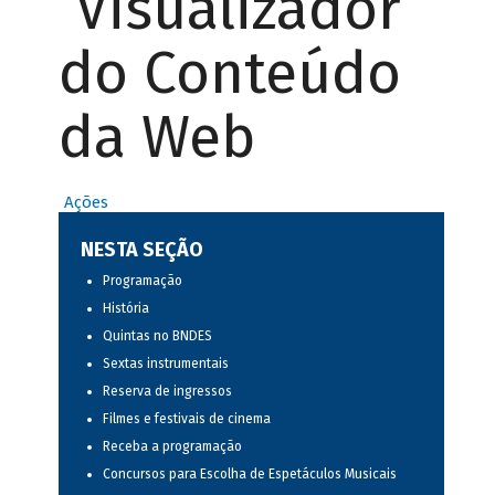
Visualizador
do Conteúdo
da Web
Ações
NESTA SEÇÃO
Programação
História
Quintas no BNDES
Sextas instrumentais
Reserva de ingressos
Filmes e festivais de cinema
Receba a programação
Concursos para Escolha de Espetáculos Musicais