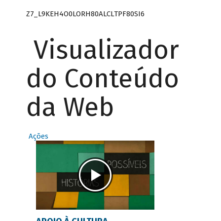
Z7_L9KEH4O0LORH80ALCLTPF80SI6
Visualizador
do Conteúdo
da Web
Ações