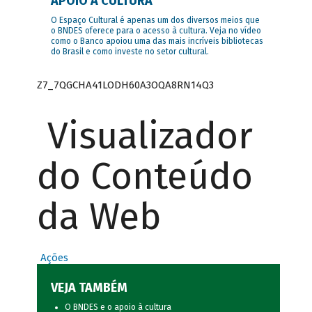
APOIO À CULTURA
O Espaço Cultural é apenas um dos diversos meios que
o BNDES oferece para o acesso à cultura. Veja no vídeo
como o Banco apoiou uma das mais incríveis bibliotecas
do Brasil e como investe no setor cultural.
Z7_7QGCHA41LODH60A3OQA8RN14Q3
Visualizador
do Conteúdo
da Web
Ações
VEJA TAMBÉM
O BNDES e o apoio à cultura