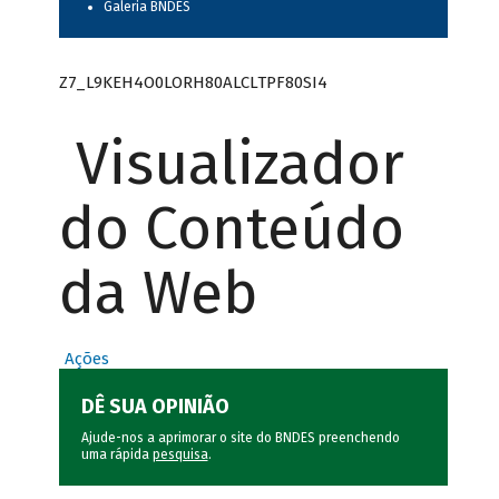
Galeria BNDES
Z7_L9KEH4O0LORH80ALCLTPF80SI4
Visualizador
do Conteúdo
da Web
Ações
DÊ SUA OPINIÃO
Ajude-nos a aprimorar o site do BNDES preenchendo
uma rápida
pesquisa
.