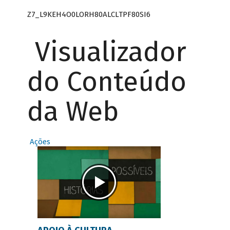
Z7_L9KEH4O0LORH80ALCLTPF80SI6
Visualizador
do Conteúdo
da Web
Ações