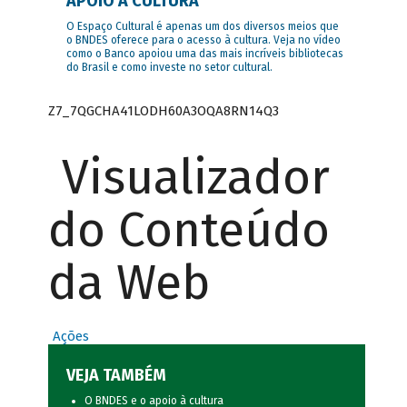
APOIO À CULTURA
O Espaço Cultural é apenas um dos diversos meios que
o BNDES oferece para o acesso à cultura. Veja no vídeo
como o Banco apoiou uma das mais incríveis bibliotecas
do Brasil e como investe no setor cultural.
Z7_7QGCHA41LODH60A3OQA8RN14Q3
Visualizador
do Conteúdo
da Web
Ações
VEJA TAMBÉM
O BNDES e o apoio à cultura