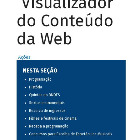
Visualizador
do Conteúdo
da Web
Ações
NESTA SEÇÃO
Programação
História
Quintas no BNDES
Sextas instrumentais
Reserva de ingressos
Filmes e festivais de cinema
Receba a programação
Concursos para Escolha de Espetáculos Musicais