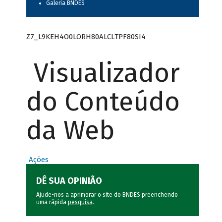
Galeria BNDES
Z7_L9KEH4O0LORH80ALCLTPF80SI4
Visualizador
do Conteúdo
da Web
Ações
DÊ SUA OPINIÃO
Ajude-nos a aprimorar o site do BNDES preenchendo
uma rápida
pesquisa
.