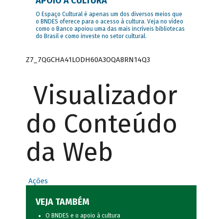
APOIO À CULTURA
O Espaço Cultural é apenas um dos diversos meios que
o BNDES oferece para o acesso à cultura. Veja no vídeo
como o Banco apoiou uma das mais incríveis bibliotecas
do Brasil e como investe no setor cultural.
Z7_7QGCHA41LODH60A3OQA8RN14Q3
Visualizador
do Conteúdo
da Web
Ações
VEJA TAMBÉM
O BNDES e o apoio à cultura