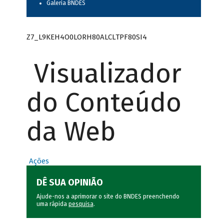
Galeria BNDES
Z7_L9KEH4O0LORH80ALCLTPF80SI4
Visualizador
do Conteúdo
da Web
Ações
DÊ SUA OPINIÃO
Ajude-nos a aprimorar o site do BNDES preenchendo
uma rápida
pesquisa
.