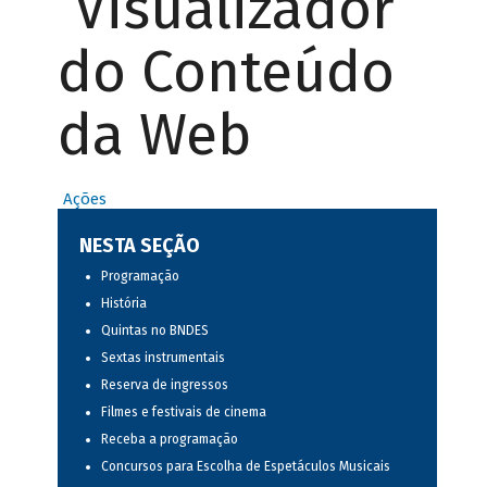
Visualizador
do Conteúdo
da Web
Ações
NESTA SEÇÃO
Programação
História
Quintas no BNDES
Sextas instrumentais
Reserva de ingressos
Filmes e festivais de cinema
Receba a programação
Concursos para Escolha de Espetáculos Musicais