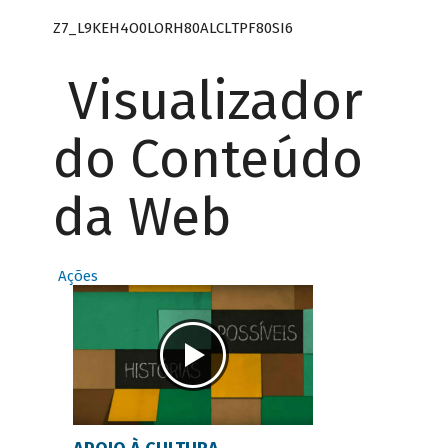
Z7_L9KEH4O0LORH80ALCLTPF80SI6
Visualizador
do Conteúdo
da Web
Ações