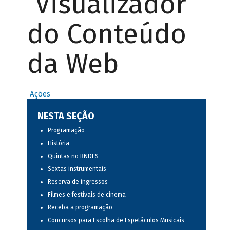
Visualizador
do Conteúdo
da Web
Ações
NESTA SEÇÃO
Programação
História
Quintas no BNDES
Sextas instrumentais
Reserva de ingressos
Filmes e festivais de cinema
Receba a programação
Concursos para Escolha de Espetáculos Musicais