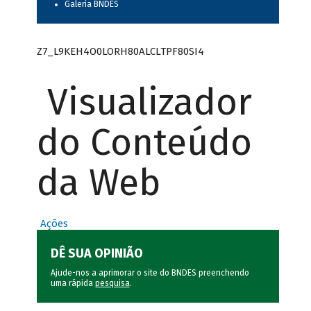
Galeria BNDES
Z7_L9KEH4O0LORH80ALCLTPF80SI4
Visualizador
do Conteúdo
da Web
Ações
DÊ SUA OPINIÃO
Ajude-nos a aprimorar o site do BNDES preenchendo
uma rápida
pesquisa
.