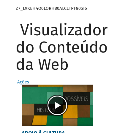
Z7_L9KEH4O0LORH80ALCLTPF80SI6
Visualizador
do Conteúdo
da Web
Ações