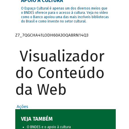
APOIO À CULTURA
O Espaço Cultural é apenas um dos diversos meios que
o BNDES oferece para o acesso à cultura. Veja no vídeo
como o Banco apoiou uma das mais incríveis bibliotecas
do Brasil e como investe no setor cultural.
Z7_7QGCHA41LODH60A3OQA8RN14Q3
Visualizador
do Conteúdo
da Web
Ações
VEJA TAMBÉM
O BNDES e o apoio à cultura