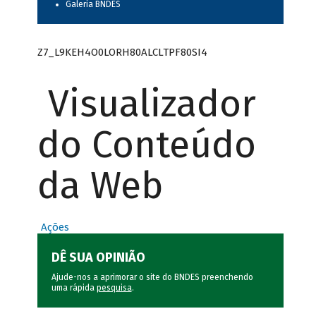
Galeria BNDES
Z7_L9KEH4O0LORH80ALCLTPF80SI4
Visualizador
do Conteúdo
da Web
Ações
DÊ SUA OPINIÃO
Ajude-nos a aprimorar o site do BNDES preenchendo
uma rápida
pesquisa
.