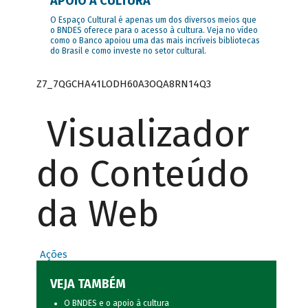
APOIO À CULTURA
O Espaço Cultural é apenas um dos diversos meios que
o BNDES oferece para o acesso à cultura. Veja no vídeo
como o Banco apoiou uma das mais incríveis bibliotecas
do Brasil e como investe no setor cultural.
Z7_7QGCHA41LODH60A3OQA8RN14Q3
Visualizador
do Conteúdo
da Web
Ações
VEJA TAMBÉM
O BNDES e o apoio à cultura