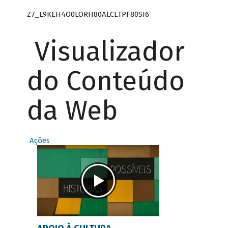
Z7_L9KEH4O0LORH80ALCLTPF80SI6
Visualizador
do Conteúdo
da Web
Ações