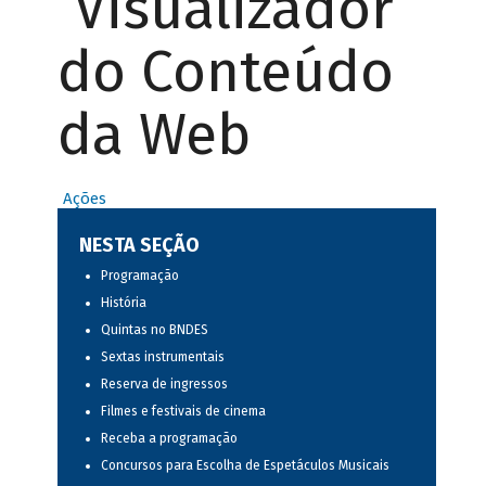
Visualizador
do Conteúdo
da Web
Ações
NESTA SEÇÃO
Programação
História
Quintas no BNDES
Sextas instrumentais
Reserva de ingressos
Filmes e festivais de cinema
Receba a programação
Concursos para Escolha de Espetáculos Musicais