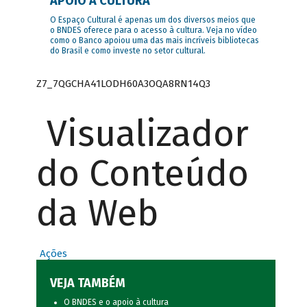
APOIO À CULTURA
O Espaço Cultural é apenas um dos diversos meios que
o BNDES oferece para o acesso à cultura. Veja no vídeo
como o Banco apoiou uma das mais incríveis bibliotecas
do Brasil e como investe no setor cultural.
Z7_7QGCHA41LODH60A3OQA8RN14Q3
Visualizador
do Conteúdo
da Web
Ações
VEJA TAMBÉM
O BNDES e o apoio à cultura