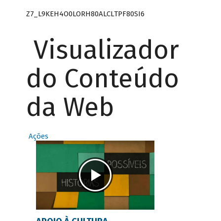
Z7_L9KEH4O0LORH80ALCLTPF80SI6
Visualizador
do Conteúdo
da Web
Ações