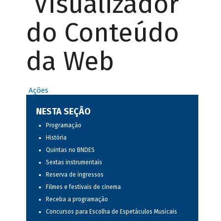
Visualizador
do Conteúdo
da Web
Ações
NESTA SEÇÃO
Programação
História
Quintas no BNDES
Sextas instrumentais
Reserva de ingressos
Filmes e festivais de cinema
Receba a programação
Concursos para Escolha de Espetáculos Musicais