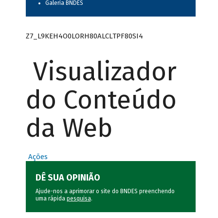
Galeria BNDES
Z7_L9KEH4O0LORH80ALCLTPF80SI4
Visualizador
do Conteúdo
da Web
Ações
DÊ SUA OPINIÃO
Ajude-nos a aprimorar o site do BNDES preenchendo
uma rápida
pesquisa
.