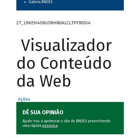
Galeria BNDES
Z7_L9KEH4O0LORH80ALCLTPF80SI4
Visualizador
do Conteúdo
da Web
Ações
DÊ SUA OPINIÃO
Ajude-nos a aprimorar o site do BNDES preenchendo
uma rápida
pesquisa
.