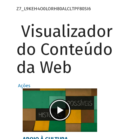
Z7_L9KEH4O0LORH80ALCLTPF80SI6
Visualizador
do Conteúdo
da Web
Ações