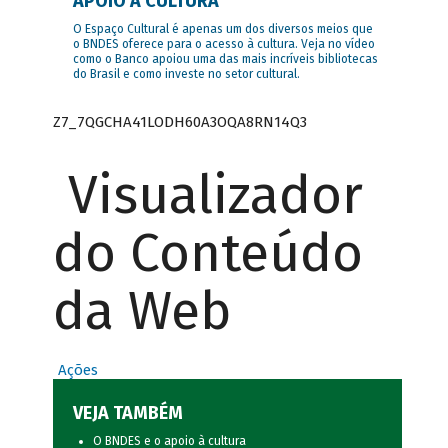
APOIO À CULTURA
O Espaço Cultural é apenas um dos diversos meios que
o BNDES oferece para o acesso à cultura. Veja no vídeo
como o Banco apoiou uma das mais incríveis bibliotecas
do Brasil e como investe no setor cultural.
Z7_7QGCHA41LODH60A3OQA8RN14Q3
Visualizador
do Conteúdo
da Web
Ações
VEJA TAMBÉM
O BNDES e o apoio à cultura