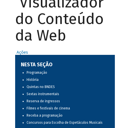
Visualizador
do Conteúdo
da Web
Ações
NESTA SEÇÃO
Programação
História
Quintas no BNDES
Sextas instrumentais
Reserva de ingressos
Filmes e festivais de cinema
Receba a programação
Concursos para Escolha de Espetáculos Musicais