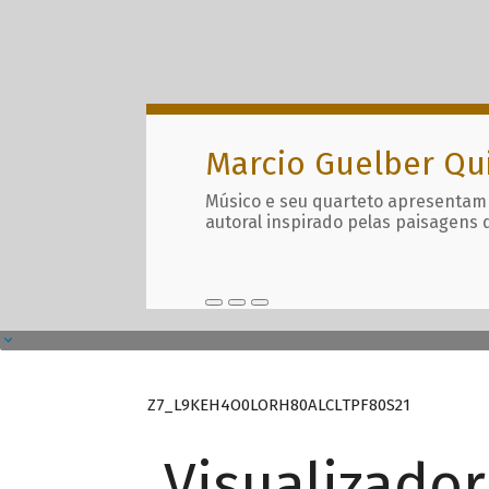
Marcio Guelber Qu
Músico e seu quarteto apresentam
autoral inspirado pelas paisagens 
Z7_L9KEH4O0LORH80ALCLTPF80S21
Visualizado