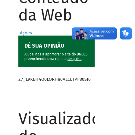
da Web
Ações
DÊ SUA OPINIÃO
Ajude-nos a aprimorar o site do BNDES
preenchendo uma rápida
pesquisa
.
Z7_L9KEH4O0LORH80ALCLTPF80SI6
Visualizador