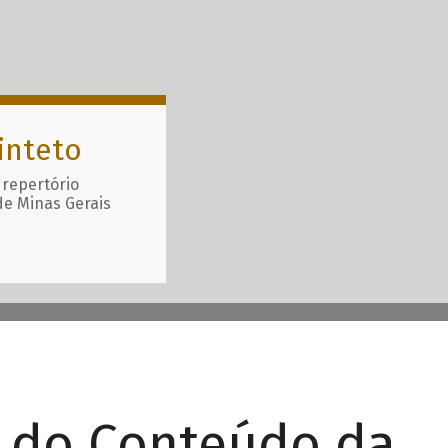
inteto
 repertório
de Minas Gerais
r do Conteúdo da