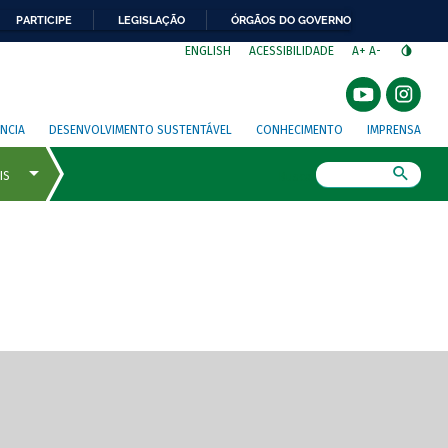
PARTICIPE
LEGISLAÇÃO
ÓRGÃOS DO GOVERNO
⁣
ENGLISH
ACESSIBILIDADE
A+
A-
NCIA
DESENVOLVIMENTO SUSTENTÁVEL
CONHECIMENTO
IMPRENSA
Busca
gem de tela