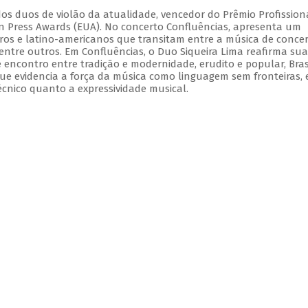
dos duos de violão da atualidade, vencedor do Prêmio Profission
ian Press Awards (EUA). No concerto Confluências, apresenta um
iros e latino-americanos que transitam entre a música de concer
 dentre outros. Em Confluências, o Duo Siqueira Lima reafirma sua
e encontro entre tradição e modernidade, erudito e popular, Bras
ue evidencia a força da música como linguagem sem fronteiras,
écnico quanto a expressividade musical.