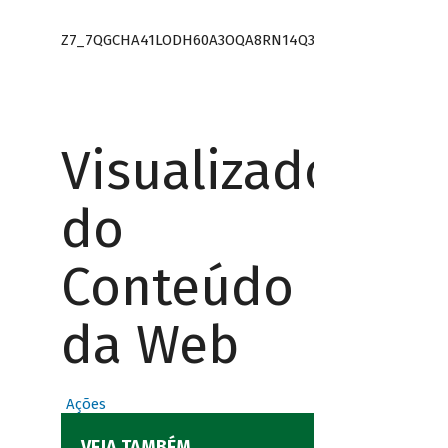
Z7_7QGCHA41LODH60A3OQA8RN14Q3
Visualizador
do
Conteúdo
da Web
Ações
VEJA TAMBÉM