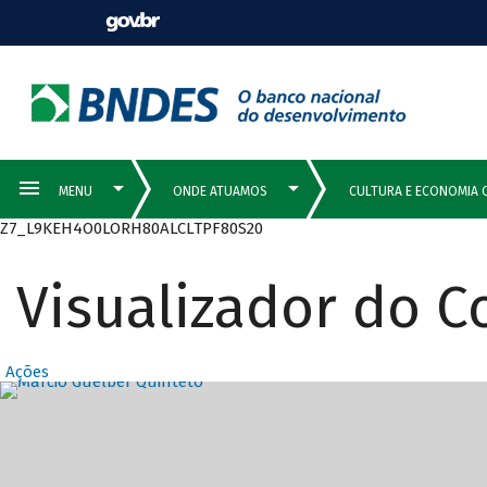
Z7_L9KEH4O0LORH80ALCLTPF80S20
Visualizador do 
Ações
Destaques Prin