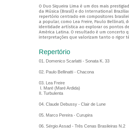
O Duo Siqueira Lima é um dos mais prestigia
da Música (Brasil) e do International Brazil
repertório centrado em compositores brasile
a popular, como Lea Freire, Paulo Bellinati,
identidade artística ao explorar os pontos d
América Latina. O resultado é um concerto q
interpretações que valorizam tanto o rigor t
Repertório
01. Domenico Scarlatti - Sonata K. 33
02. Paulo Bellinatti - Chacona
03. Lea Freire
I. Maré (Maré Ardida)
II. Turbulenta
04. Claude Debussy - Clair de Lune
05. Marco Pereira - Curupira
06. Sérgio Assad - Três Cenas Brasileiras N.2