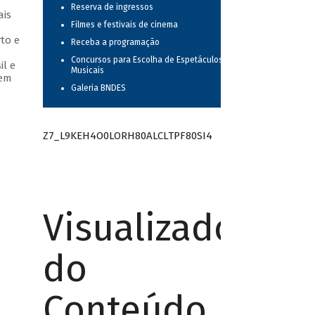
Reserva de ingressos
ais
Filmes e festivais de cinema
to e
Receba a programação
Concursos para Escolha de Espetáculos
il e
Musicais
 em
Galeria BNDES
Z7_L9KEH4O0LORH80ALCLTPF80SI4
Visualizador
do
Conteúdo