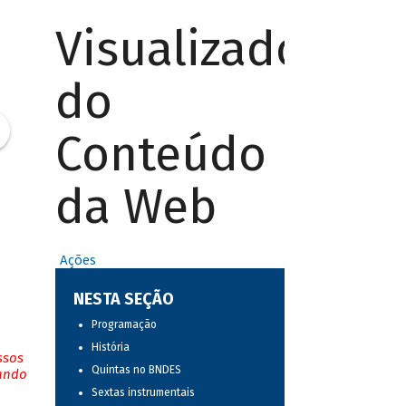
Visualizador
do
Conteúdo
da Web
Ações
NESTA SEÇÃO
Programação
História
ssos
Quintas no BNDES
tando
Sextas instrumentais