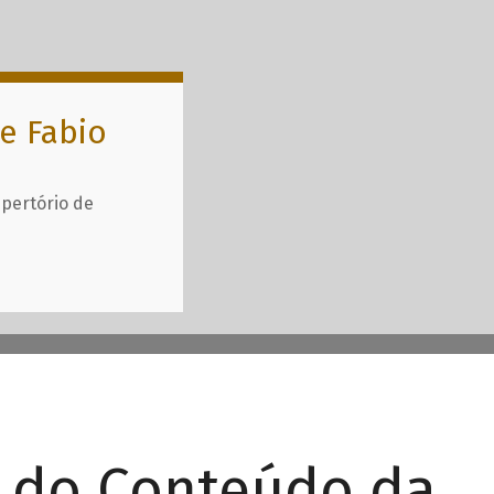
e Fabio
epertório de
r do Conteúdo da