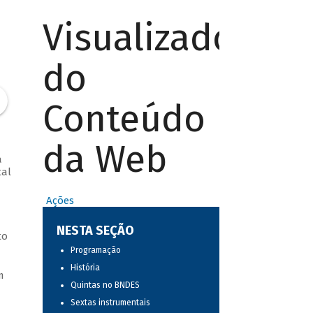
Visualizador
do
Conteúdo
da Web
a
tal
Ações
NESTA SEÇÃO
to
Programação
História
m
Quintas no BNDES
Sextas instrumentais