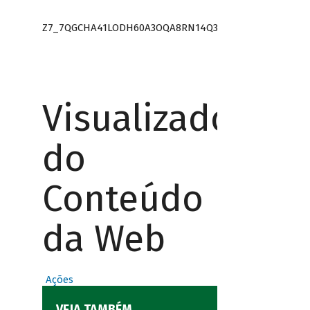
Z7_7QGCHA41LODH60A3OQA8RN14Q3
Visualizador
do
Conteúdo
da Web
Ações
VEJA TAMBÉM