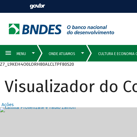
Z7_L9KEH4O0LORH80ALCLTPF80S20
Visualizador do 
Ações
Destaques Prin