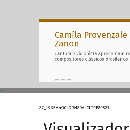
Camila Provenzale 
Zanon
Cantora e violonista apresentam r
compositores clássicos brasileiros
Z7_L9KEH4O0LORH80ALCLTPF80S21
Visualizado