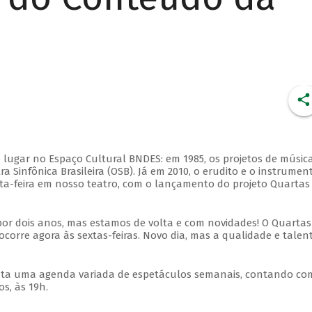
 lugar no Espaço Cultural BNDES: em 1985, os projetos de músic
 Sinfônica Brasileira (OSB). Já em 2010, o erudito e o instrumen
ta-feira em nosso teatro, com o lançamento do projeto Quartas
por dois anos, mas estamos de volta e com novidades! O Quartas
ocorre agora às sextas-feiras. Novo dia, mas a qualidade e talen
nta uma agenda variada de espetáculos semanais, contando co
s, às 19h.