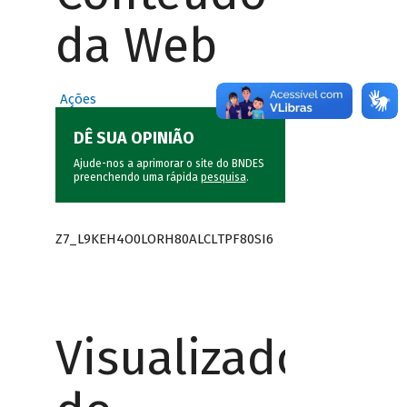
da Web
Ações
DÊ SUA OPINIÃO
Ajude-nos a aprimorar o site do BNDES
preenchendo uma rápida
pesquisa
.
Z7_L9KEH4O0LORH80ALCLTPF80SI6
Visualizador