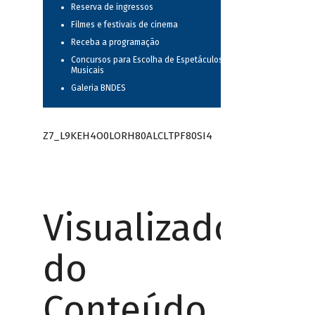
Reserva de ingressos
Filmes e festivais de cinema
Receba a programação
Concursos para Escolha de Espetáculos
Musicais
Galeria BNDES
Z7_L9KEH4O0LORH80ALCLTPF80SI4
Visualizador
do
Conteúdo