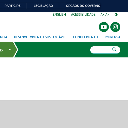
PARTICIPE
LEGISLAÇÃO
ÓRGÃOS DO GOVERNO
⁣
ENGLISH
ACESSIBILIDADE
A+
A-
NCIA
DESENVOLVIMENTO SUSTENTÁVEL
CONHECIMENTO
IMPRENSA
Busca
gem de tela