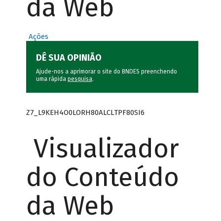
da Web
Ações
DÊ SUA OPINIÃO
Ajude-nos a aprimorar o site do BNDES preenchendo
uma rápida
pesquisa
.
Z7_L9KEH4O0LORH80ALCLTPF80SI6
Visualizador
do Conteúdo
da Web