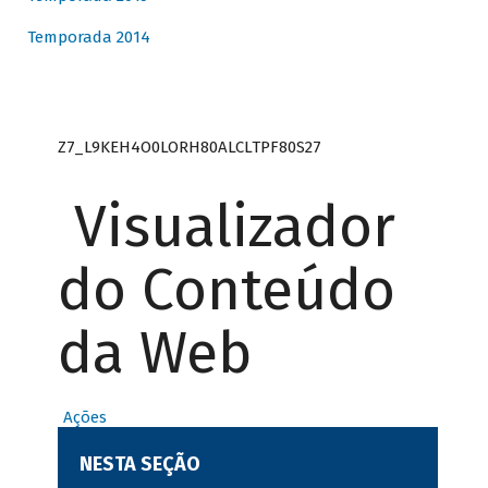
Temporada 2014
Z7_L9KEH4O0LORH80ALCLTPF80S27
Visualizador
do Conteúdo
da Web
Ações
NESTA SEÇÃO