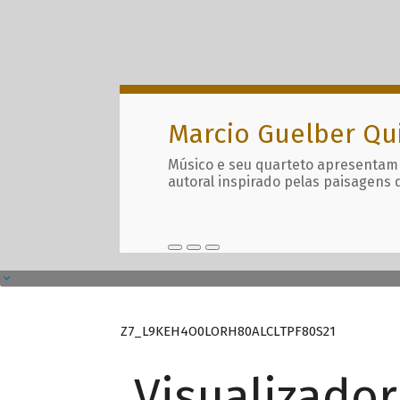
Marcio Guelber Qu
Músico e seu quarteto apresentam
autoral inspirado pelas paisagens 
Z7_L9KEH4O0LORH80ALCLTPF80S21
Visualizado