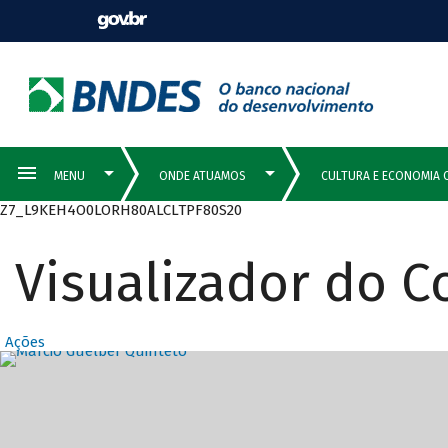
Z7_L9KEH4O0LORH80ALCLTPF80S20
Visualizador do 
Ações
Destaques Prin