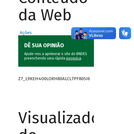
da Web
Ações
DÊ SUA OPINIÃO
Ajude-nos a aprimorar o site do BNDES
preenchendo uma rápida
pesquisa
.
Z7_L9KEH4O0LORH80ALCLTPF80SI6
Visualizador