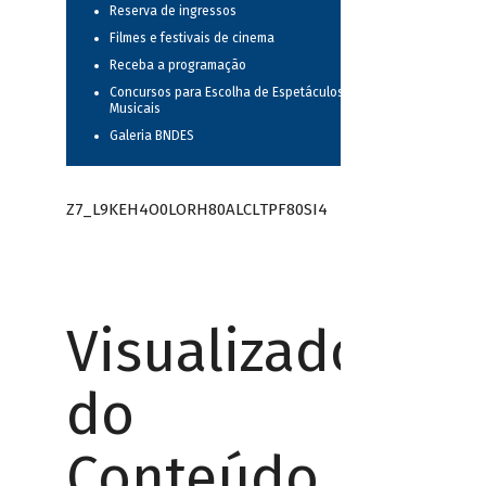
Reserva de ingressos
Filmes e festivais de cinema
Receba a programação
Concursos para Escolha de Espetáculos
Musicais
Galeria BNDES
Z7_L9KEH4O0LORH80ALCLTPF80SI4
Visualizador
do
Conteúdo