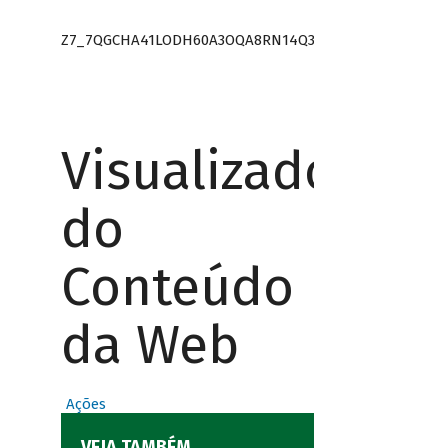
Z7_7QGCHA41LODH60A3OQA8RN14Q3
Visualizador
do
Conteúdo
da Web
Ações
VEJA TAMBÉM