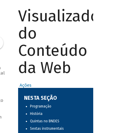
Visualizador
do
Conteúdo
da Web
a
tal
Ações
NESTA SEÇÃO
to
Programação
História
m
Quintas no BNDES
Sextas instrumentais