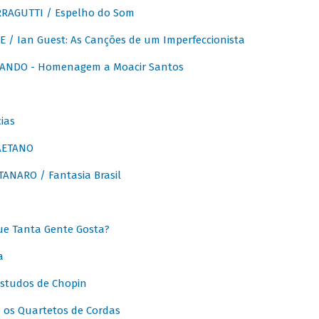
RAGUTTI / Espelho do Som
E / Ian Guest: As Canções de um Imperfeccionista
ANDO - Homenagem a Moacir Santos
ias
AETANO
ANARO / Fantasia Brasil
e Tanta Gente Gosta?
a
Estudos de Chopin
 os Quartetos de Cordas