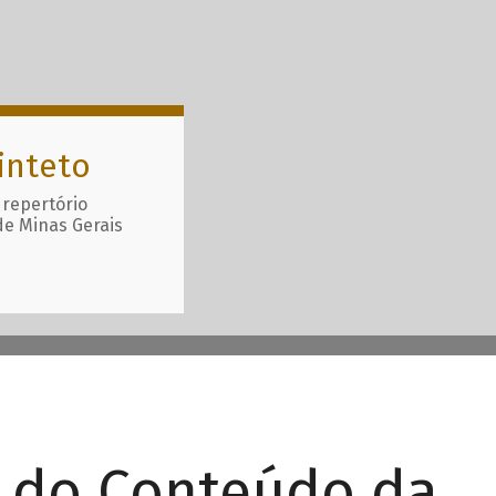
inteto
 repertório
de Minas Gerais
r do Conteúdo da