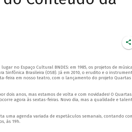
 lugar no Espaço Cultural BNDES: em 1985, os projetos de músic
 Sinfônica Brasileira (OSB). Já em 2010, o erudito e o instrumen
ta-feira em nosso teatro, com o lançamento do projeto Quartas
por dois anos, mas estamos de volta e com novidades! O Quartas
ocorre agora às sextas-feiras. Novo dia, mas a qualidade e talen
nta uma agenda variada de espetáculos semanais, contando co
s, às 19h.