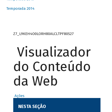
Temporada 2014
Z7_L9KEH4O0LORH80ALCLTPF80S27
Visualizador
do Conteúdo
da Web
Ações
NESTA SEÇÃO