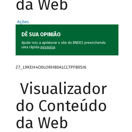
da Web
Ações
DÊ SUA OPINIÃO
Ajude-nos a aprimorar o site do BNDES preenchendo
uma rápida
pesquisa
.
Z7_L9KEH4O0LORH80ALCLTPF80SI6
Visualizador
do Conteúdo
da Web