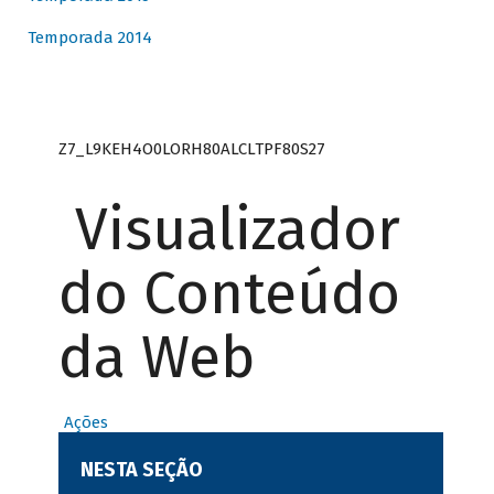
Temporada 2014
Z7_L9KEH4O0LORH80ALCLTPF80S27
Visualizador
do Conteúdo
da Web
Ações
NESTA SEÇÃO