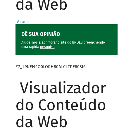
da Web
Ações
DÊ SUA OPINIÃO
Ajude-nos a aprimorar o site do BNDES preenchendo
uma rápida
pesquisa
.
Z7_L9KEH4O0LORH80ALCLTPF80SI6
Visualizador
do Conteúdo
da Web