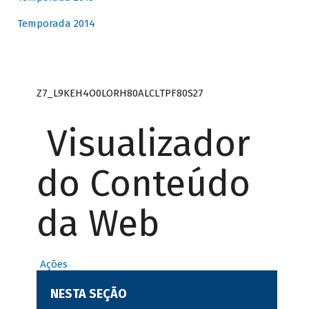
Temporada 2014
Z7_L9KEH4O0LORH80ALCLTPF80S27
Visualizador
do Conteúdo
da Web
Ações
NESTA SEÇÃO