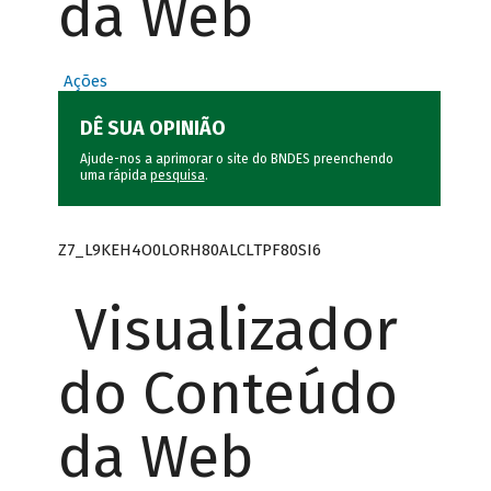
da Web
Ações
DÊ SUA OPINIÃO
Ajude-nos a aprimorar o site do BNDES preenchendo
uma rápida
pesquisa
.
Z7_L9KEH4O0LORH80ALCLTPF80SI6
Visualizador
do Conteúdo
da Web