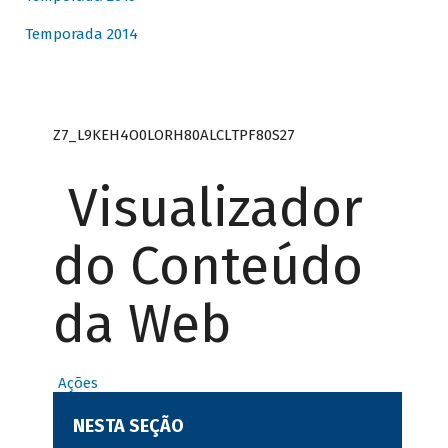
Temporada 2014
Z7_L9KEH4O0LORH80ALCLTPF80S27
Visualizador
do Conteúdo
da Web
Ações
NESTA SEÇÃO