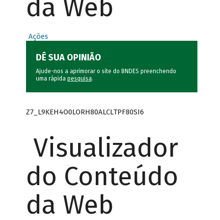
da Web
Ações
DÊ SUA OPINIÃO
Ajude-nos a aprimorar o site do BNDES preenchendo
uma rápida
pesquisa
.
Z7_L9KEH4O0LORH80ALCLTPF80SI6
Visualizador
do Conteúdo
da Web