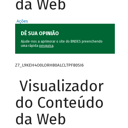
da Web
Ações
DÊ SUA OPINIÃO
Ajude-nos a aprimorar o site do BNDES preenchendo
uma rápida
pesquisa
.
Z7_L9KEH4O0LORH80ALCLTPF80SI6
Visualizador
do Conteúdo
da Web