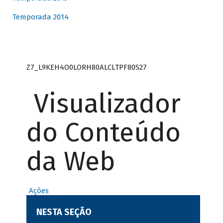
Temporada 2014
Z7_L9KEH4O0LORH80ALCLTPF80S27
Visualizador
do Conteúdo
da Web
Ações
NESTA SEÇÃO