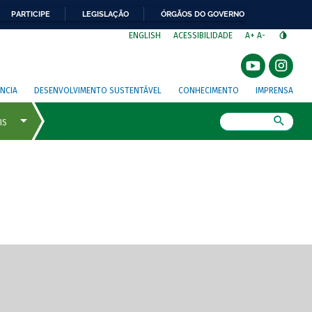
PARTICIPE
LEGISLAÇÃO
ÓRGÃOS DO GOVERNO
⁣
ENGLISH
ACESSIBILIDADE
A+
A-
NCIA
DESENVOLVIMENTO SUSTENTÁVEL
CONHECIMENTO
IMPRENSA
Busca
gem de tela