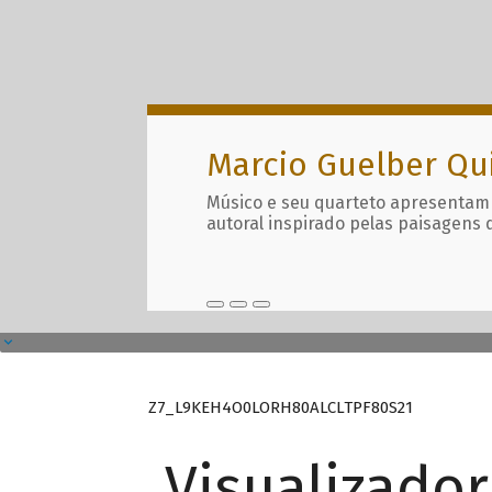
Marcio Guelber Qu
Músico e seu quarteto apresentam
autoral inspirado pelas paisagens 
Z7_L9KEH4O0LORH80ALCLTPF80S21
Visualizado