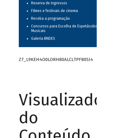
Reserva de ingressos
Filmes e festivais de cinema
Receba a programação
Concursos para Escolha de Espetáculos
Musicais
Galeria BNDES
Z7_L9KEH4O0LORH80ALCLTPF80SI4
Visualizador
do
Conteúdo