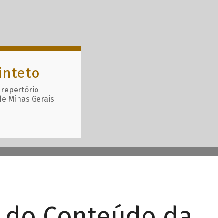
inteto
 repertório
de Minas Gerais
r do Conteúdo da