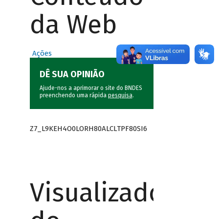
da Web
Ações
DÊ SUA OPINIÃO
Ajude-nos a aprimorar o site do BNDES
preenchendo uma rápida
pesquisa
.
Z7_L9KEH4O0LORH80ALCLTPF80SI6
Visualizador