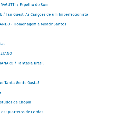
RAGUTTI / Espelho do Som
E / Ian Guest: As Canções de um Imperfeccionista
ANDO - Homenagem a Moacir Santos
ias
AETANO
ANARO / Fantasia Brasil
e Tanta Gente Gosta?
a
Estudos de Chopin
 os Quartetos de Cordas