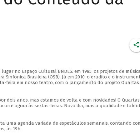
 lugar no Espaço Cultural BNDES: em 1985, os projetos de músic
 Sinfônica Brasileira (OSB). Já em 2010, o erudito e o instrumen
ta-feira em nosso teatro, com o lançamento do projeto Quartas
por dois anos, mas estamos de volta e com novidades! O Quartas
ocorre agora às sextas-feiras. Novo dia, mas a qualidade e talen
nta uma agenda variada de espetáculos semanais, contando co
s, às 19h.