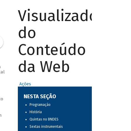
Visualizador
do
Conteúdo
da Web
a
tal
Ações
NESTA SEÇÃO
to
Programação
História
m
Quintas no BNDES
Sextas instrumentais