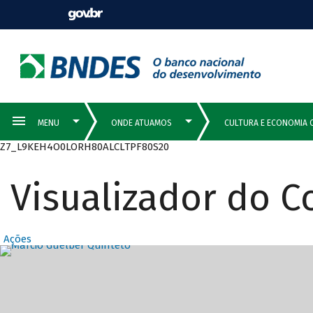
Z7_L9KEH4O0LORH80ALCLTPF80S20
Visualizador do 
Ações
Destaques Prin