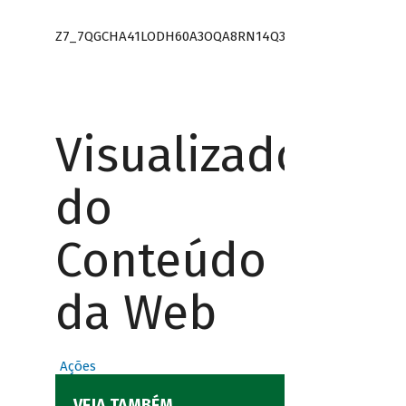
Z7_7QGCHA41LODH60A3OQA8RN14Q3
Visualizador
do
Conteúdo
da Web
Ações
VEJA TAMBÉM