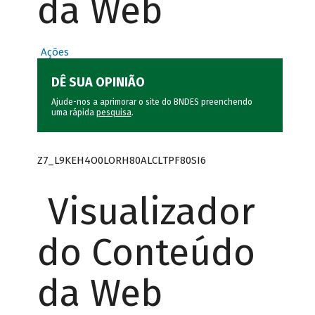
da Web
Ações
DÊ SUA OPINIÃO
Ajude-nos a aprimorar o site do BNDES preenchendo
uma rápida
pesquisa
.
Z7_L9KEH4O0LORH80ALCLTPF80SI6
Visualizador
do Conteúdo
da Web