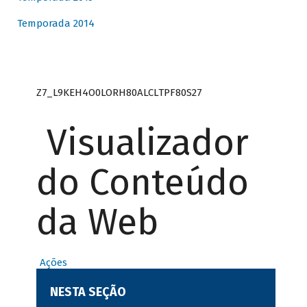
Temporada 2014
Z7_L9KEH4O0LORH80ALCLTPF80S27
Visualizador
do Conteúdo
da Web
Ações
NESTA SEÇÃO