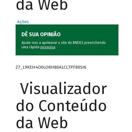
da Web
Ações
DÊ SUA OPINIÃO
Ajude-nos a aprimorar o site do BNDES preenchendo
uma rápida
pesquisa
.
Z7_L9KEH4O0LORH80ALCLTPF80SI6
Visualizador
do Conteúdo
da Web