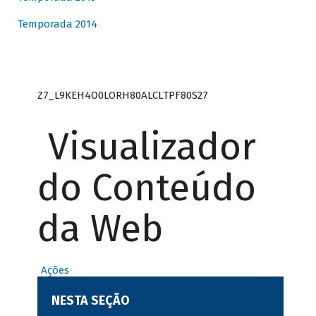
Temporada 2014
Z7_L9KEH4O0LORH80ALCLTPF80S27
Visualizador
do Conteúdo
da Web
Ações
NESTA SEÇÃO