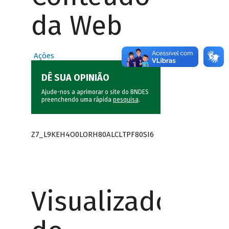
da Web
Ações
DÊ SUA OPINIÃO
Ajude-nos a aprimorar o site do BNDES
preenchendo uma rápida
pesquisa
.
Z7_L9KEH4O0LORH80ALCLTPF80SI6
Visualizador