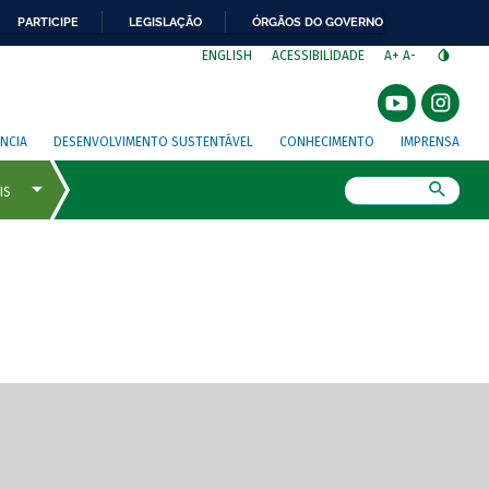
PARTICIPE
LEGISLAÇÃO
ÓRGÃOS DO GOVERNO
⁣
ENGLISH
ACESSIBILIDADE
A+
A-
NCIA
DESENVOLVIMENTO SUSTENTÁVEL
CONHECIMENTO
IMPRENSA
Busca
gem de tela