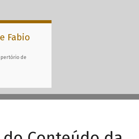
e Fabio
epertório de
r do Conteúdo da