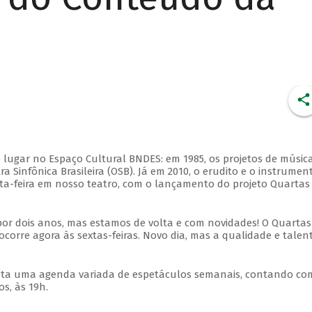
 lugar no Espaço Cultural BNDES: em 1985, os projetos de músic
 Sinfônica Brasileira (OSB). Já em 2010, o erudito e o instrumen
ta-feira em nosso teatro, com o lançamento do projeto Quartas
por dois anos, mas estamos de volta e com novidades! O Quartas
ocorre agora às sextas-feiras. Novo dia, mas a qualidade e talen
nta uma agenda variada de espetáculos semanais, contando co
s, às 19h.