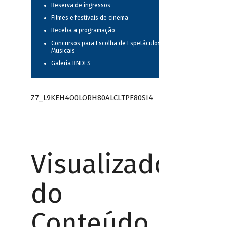
Reserva de ingressos
Filmes e festivais de cinema
Receba a programação
Concursos para Escolha de Espetáculos
Musicais
Galeria BNDES
Z7_L9KEH4O0LORH80ALCLTPF80SI4
Visualizador
do
Conteúdo