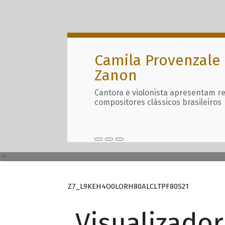
Camila Provenzale 
Zanon
Cantora e violonista apresentam r
compositores clássicos brasileiros
Z7_L9KEH4O0LORH80ALCLTPF80S21
Visualizado