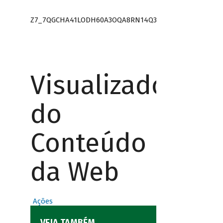
Z7_7QGCHA41LODH60A3OQA8RN14Q3
Visualizador
do
Conteúdo
da Web
Ações
VEJA TAMBÉM