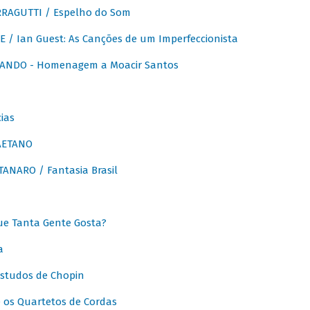
RAGUTTI / Espelho do Som
E / Ian Guest: As Canções de um Imperfeccionista
ANDO - Homenagem a Moacir Santos
ias
AETANO
ANARO / Fantasia Brasil
e Tanta Gente Gosta?
a
Estudos de Chopin
 os Quartetos de Cordas