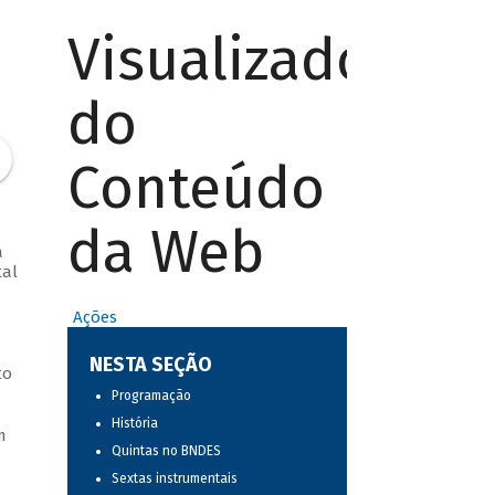
Visualizador
do
Conteúdo
da Web
a
tal
Ações
NESTA SEÇÃO
to
Programação
História
m
Quintas no BNDES
Sextas instrumentais