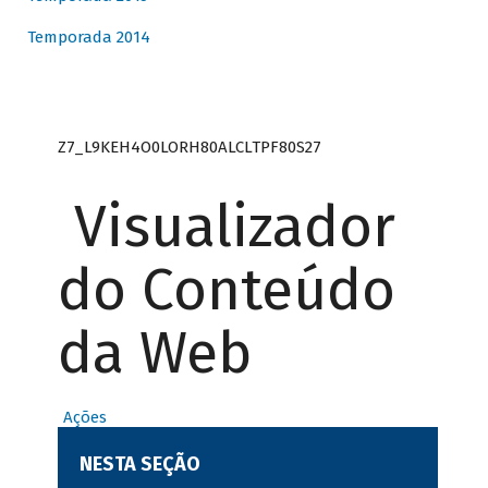
Temporada 2014
Z7_L9KEH4O0LORH80ALCLTPF80S27
Visualizador
do Conteúdo
da Web
Ações
NESTA SEÇÃO