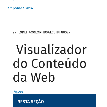
Temporada 2014
Z7_L9KEH4O0LORH80ALCLTPF80S27
Visualizador
do Conteúdo
da Web
Ações
NESTA SEÇÃO