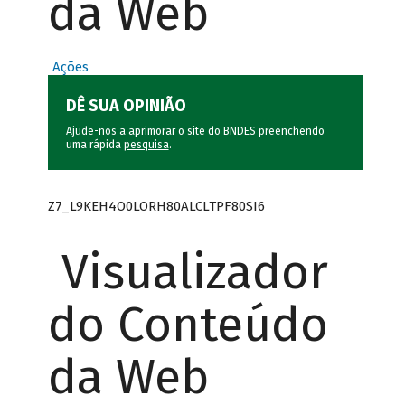
da Web
Ações
DÊ SUA OPINIÃO
Ajude-nos a aprimorar o site do BNDES preenchendo
uma rápida
pesquisa
.
Z7_L9KEH4O0LORH80ALCLTPF80SI6
Visualizador
do Conteúdo
da Web