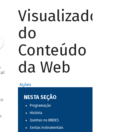
Visualizador
do
Conteúdo
da Web
a
tal
Ações
NESTA SEÇÃO
to
Programação
História
m
Quintas no BNDES
Sextas instrumentais