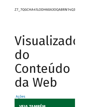
Z7_7QGCHA41LODH60A3OQA8RN14Q3
Visualizador
do
Conteúdo
da Web
Ações
VEJA TAMBÉM