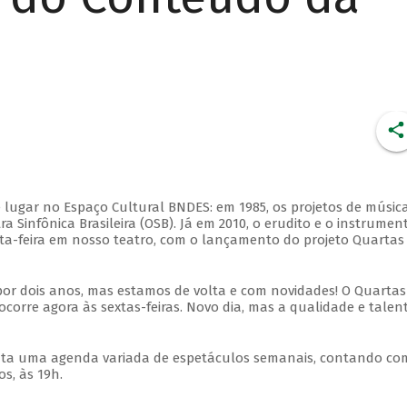
 lugar no Espaço Cultural BNDES: em 1985, os projetos de músic
 Sinfônica Brasileira (OSB). Já em 2010, o erudito e o instrumen
ta-feira em nosso teatro, com o lançamento do projeto Quartas
por dois anos, mas estamos de volta e com novidades! O Quartas
ocorre agora às sextas-feiras. Novo dia, mas a qualidade e talen
nta uma agenda variada de espetáculos semanais, contando co
s, às 19h.