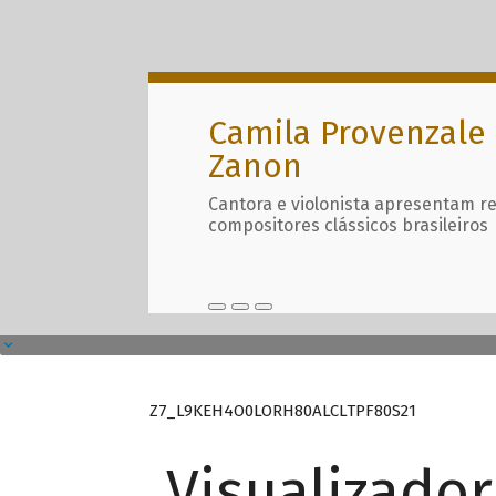
Camila Provenzale 
Zanon
Cantora e violonista apresentam r
compositores clássicos brasileiros
Z7_L9KEH4O0LORH80ALCLTPF80S21
Visualizado