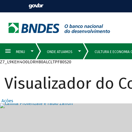
Z7_L9KEH4O0LORH80ALCLTPF80S20
Visualizador do 
Ações
Destaques Prin