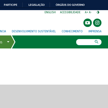
PARTICIPE
LEGISLAÇÃO
ÓRGÃOS DO GOVERNO
⁣
ENGLISH
ACESSIBILIDADE
A+
A-
NCIA
DESENVOLVIMENTO SUSTENTÁVEL
CONHECIMENTO
IMPRENSA
Busca
gem de tela