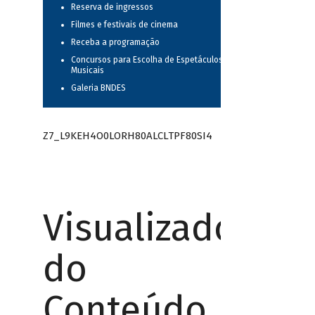
Reserva de ingressos
Filmes e festivais de cinema
Receba a programação
Concursos para Escolha de Espetáculos
Musicais
Galeria BNDES
Z7_L9KEH4O0LORH80ALCLTPF80SI4
Visualizador
do
Conteúdo