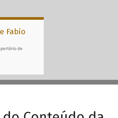
e Fabio
epertório de
r do Conteúdo da