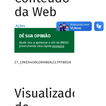
da Web
Ações
DÊ SUA OPINIÃO
Ajude-nos a aprimorar o site do BNDES
preenchendo uma rápida
pesquisa
.
Z7_L9KEH4O0LORH80ALCLTPF80SI6
Visualizador