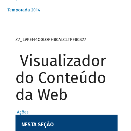
Temporada 2014
Z7_L9KEH4O0LORH80ALCLTPF80S27
Visualizador
do Conteúdo
da Web
Ações
NESTA SEÇÃO