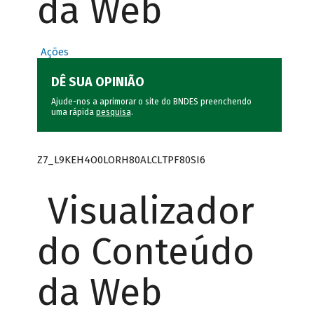
da Web
Ações
DÊ SUA OPINIÃO
Ajude-nos a aprimorar o site do BNDES preenchendo
uma rápida
pesquisa
.
Z7_L9KEH4O0LORH80ALCLTPF80SI6
Visualizador
do Conteúdo
da Web