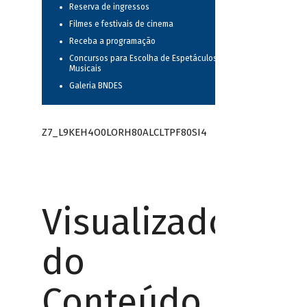
Reserva de ingressos
Filmes e festivais de cinema
Receba a programação
Concursos para Escolha de Espetáculos
Musicais
Galeria BNDES
Z7_L9KEH4O0LORH80ALCLTPF80SI4
Visualizador
do
Conteúdo