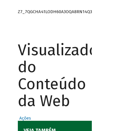
Z7_7QGCHA41LODH60A3OQA8RN14Q3
Visualizador
do
Conteúdo
da Web
Ações
VEJA TAMBÉM