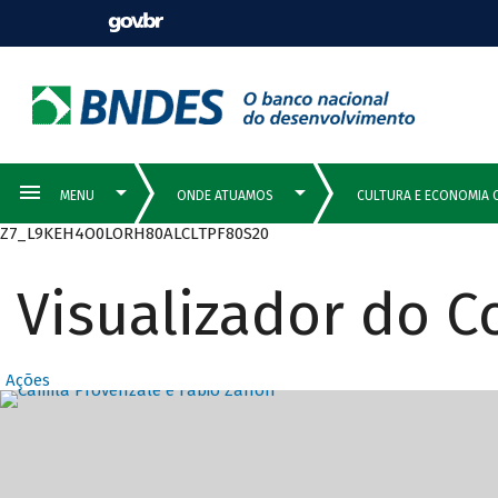
Z7_L9KEH4O0LORH80ALCLTPF80S20
Visualizador do 
Ações
Destaques Prin