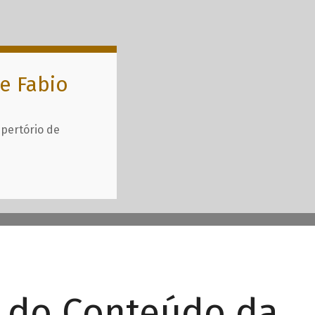
e Fabio
epertório de
r do Conteúdo da