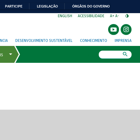
PARTICIPE
LEGISLAÇÃO
ÓRGÃOS DO GOVERNO
⁣
ENGLISH
ACESSIBILIDADE
A+
A-
NCIA
DESENVOLVIMENTO SUSTENTÁVEL
CONHECIMENTO
IMPRENSA
Busca
gem de tela