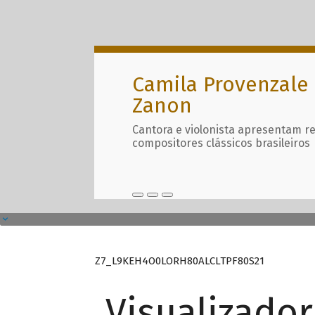
Camila Provenzale 
Zanon
Cantora e violonista apresentam r
compositores clássicos brasileiros
Z7_L9KEH4O0LORH80ALCLTPF80S21
Visualizado