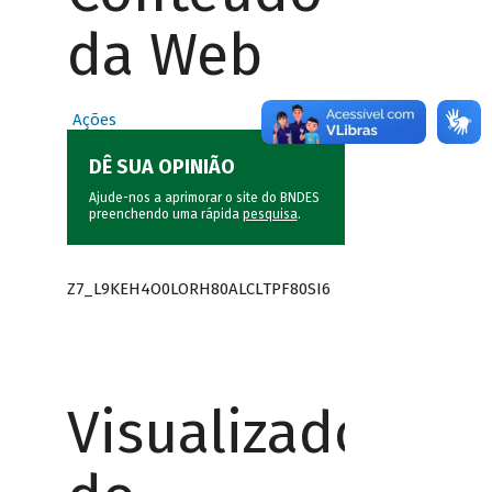
da Web
Ações
DÊ SUA OPINIÃO
Ajude-nos a aprimorar o site do BNDES
preenchendo uma rápida
pesquisa
.
Z7_L9KEH4O0LORH80ALCLTPF80SI6
Visualizador