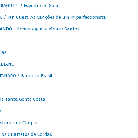
RAGUTTI / Espelho do Som
E / Ian Guest: As Canções de um Imperfeccionista
ANDO - Homenagem a Moacir Santos
ias
AETANO
ANARO / Fantasia Brasil
e Tanta Gente Gosta?
a
Estudos de Chopin
 os Quartetos de Cordas