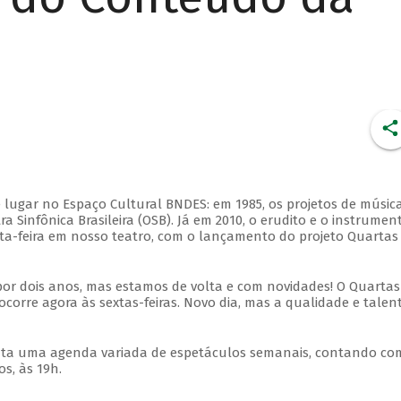
 lugar no Espaço Cultural BNDES: em 1985, os projetos de músic
 Sinfônica Brasileira (OSB). Já em 2010, o erudito e o instrumen
ta-feira em nosso teatro, com o lançamento do projeto Quartas
por dois anos, mas estamos de volta e com novidades! O Quartas
ocorre agora às sextas-feiras. Novo dia, mas a qualidade e talen
nta uma agenda variada de espetáculos semanais, contando co
s, às 19h.