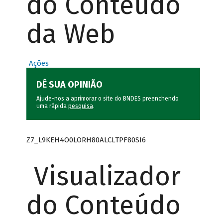
do Conteúdo
da Web
Ações
DÊ SUA OPINIÃO
Ajude-nos a aprimorar o site do BNDES preenchendo
uma rápida
pesquisa
.
Z7_L9KEH4O0LORH80ALCLTPF80SI6
Visualizador
do Conteúdo