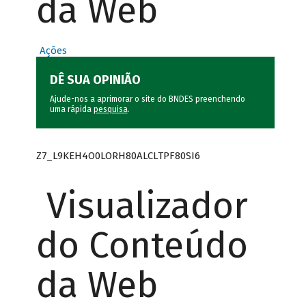
da Web
Ações
DÊ SUA OPINIÃO
Ajude-nos a aprimorar o site do BNDES preenchendo
uma rápida
pesquisa
.
Z7_L9KEH4O0LORH80ALCLTPF80SI6
Visualizador
do Conteúdo
da Web