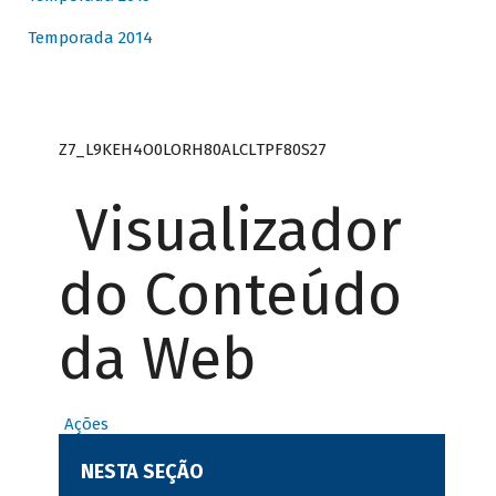
Temporada 2014
Z7_L9KEH4O0LORH80ALCLTPF80S27
Visualizador
do Conteúdo
da Web
Ações
NESTA SEÇÃO