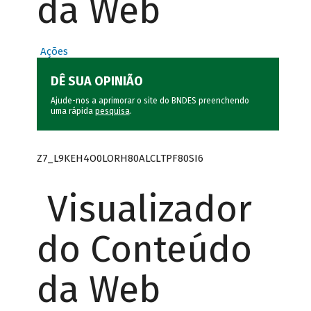
da Web
Ações
DÊ SUA OPINIÃO
Ajude-nos a aprimorar o site do BNDES preenchendo
uma rápida
pesquisa
.
Z7_L9KEH4O0LORH80ALCLTPF80SI6
Visualizador
do Conteúdo
da Web