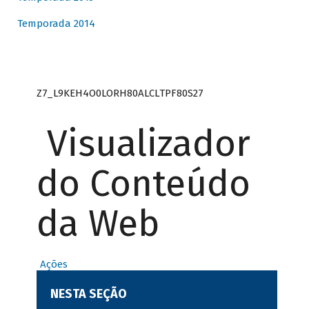
Temporada 2014
Z7_L9KEH4O0LORH80ALCLTPF80S27
Visualizador
do Conteúdo
da Web
Ações
NESTA SEÇÃO