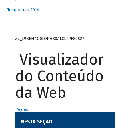
Temporada 2014
Z7_L9KEH4O0LORH80ALCLTPF80S27
Visualizador
do Conteúdo
da Web
Ações
NESTA SEÇÃO