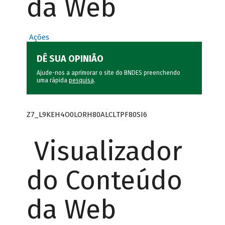
da Web
Ações
DÊ SUA OPINIÃO
Ajude-nos a aprimorar o site do BNDES preenchendo
uma rápida
pesquisa
.
Z7_L9KEH4O0LORH80ALCLTPF80SI6
Visualizador
do Conteúdo
da Web