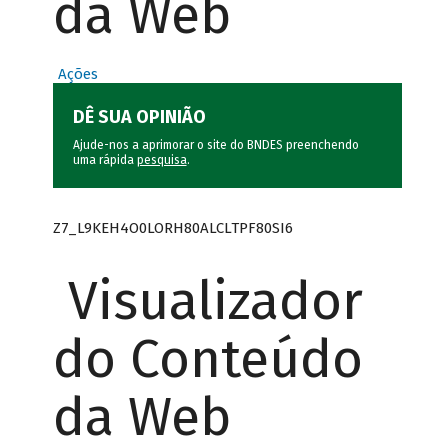
da Web
Ações
DÊ SUA OPINIÃO
Ajude-nos a aprimorar o site do BNDES preenchendo
uma rápida
pesquisa
.
Z7_L9KEH4O0LORH80ALCLTPF80SI6
Visualizador
do Conteúdo
da Web