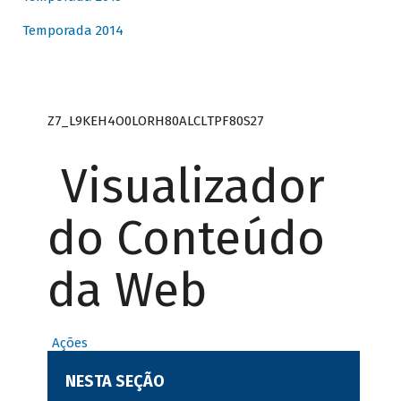
Temporada 2014
Z7_L9KEH4O0LORH80ALCLTPF80S27
Visualizador
do Conteúdo
da Web
Ações
NESTA SEÇÃO