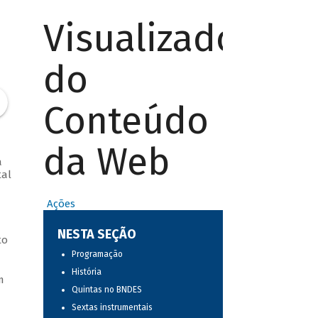
Visualizador
do
Conteúdo
da Web
a
tal
Ações
NESTA SEÇÃO
to
Programação
História
m
Quintas no BNDES
Sextas instrumentais