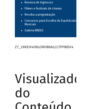
Reserva de ingressos
Filmes e festivais de cinema
Receba a programação
Concursos para Escolha de Espetáculos
Musicais
Galeria BNDES
Z7_L9KEH4O0LORH80ALCLTPF80SI4
Visualizador
do
Conteúdo