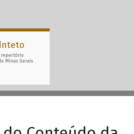
inteto
 repertório
de Minas Gerais
r do Conteúdo da