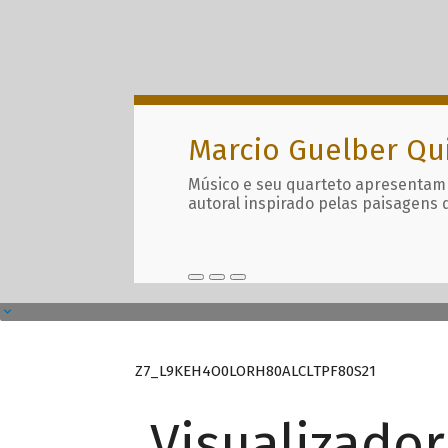
Marcio Guelber Qu
Músico e seu quarteto apresentam
autoral inspirado pelas paisagens 
Z7_L9KEH4O0LORH80ALCLTPF80S21
Visualizado