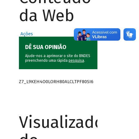
da Web
Ações
DÊ SUA OPINIÃO
Ajude-nos a aprimorar o site do BNDES
preenchendo uma rápida
pesquisa
.
Z7_L9KEH4O0LORH80ALCLTPF80SI6
Visualizador