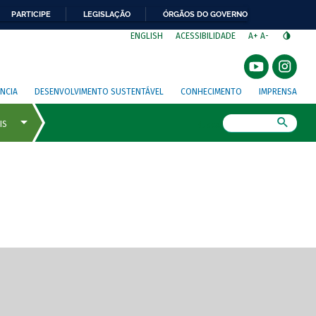
PARTICIPE
LEGISLAÇÃO
ÓRGÃOS DO GOVERNO
⁣
ENGLISH
ACESSIBILIDADE
A+
A-
NCIA
DESENVOLVIMENTO SUSTENTÁVEL
CONHECIMENTO
IMPRENSA
Busca
gem de tela