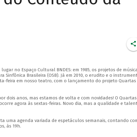
 lugar no Espaço Cultural BNDES: em 1985, os projetos de músic
 Sinfônica Brasileira (OSB). Já em 2010, o erudito e o instrumen
ta-feira em nosso teatro, com o lançamento do projeto Quartas
por dois anos, mas estamos de volta e com novidades! O Quartas
ocorre agora às sextas-feiras. Novo dia, mas a qualidade e talen
nta uma agenda variada de espetáculos semanais, contando co
s, às 19h.