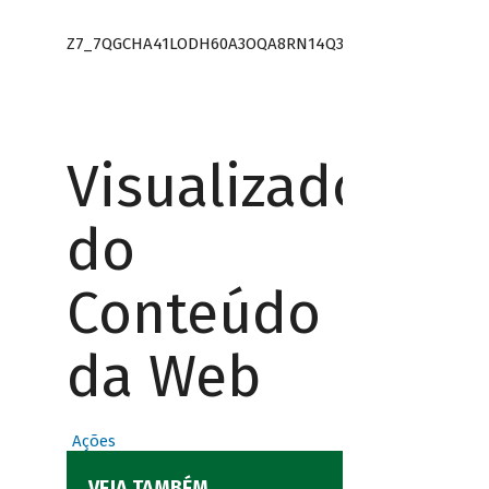
Z7_7QGCHA41LODH60A3OQA8RN14Q3
Visualizador
do
Conteúdo
da Web
Ações
VEJA TAMBÉM