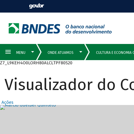
Z7_L9KEH4O0LORH80ALCLTPF80S20
Visualizador do 
Ações
Destaques Prin