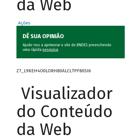
da Web
Ações
DÊ SUA OPINIÃO
Ajude-nos a aprimorar o site do BNDES preenchendo
uma rápida
pesquisa
.
Z7_L9KEH4O0LORH80ALCLTPF80SI6
Visualizador
do Conteúdo
da Web