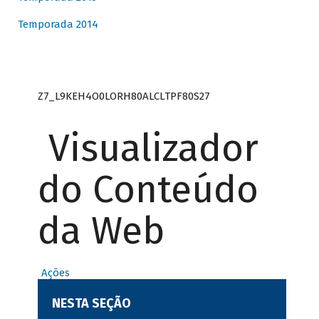
Temporada 2014
Z7_L9KEH4O0LORH80ALCLTPF80S27
Visualizador
do Conteúdo
da Web
Ações
NESTA SEÇÃO