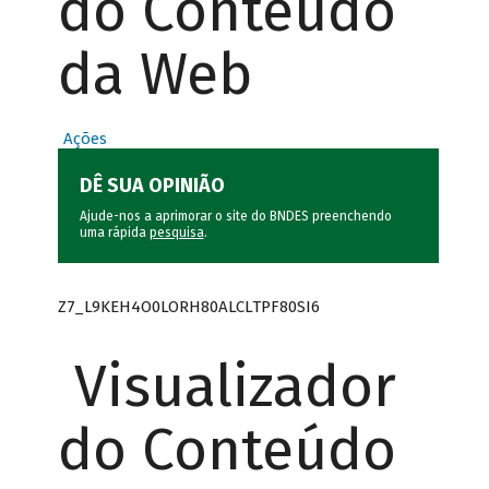
do Conteúdo
da Web
Ações
DÊ SUA OPINIÃO
Ajude-nos a aprimorar o site do BNDES preenchendo
uma rápida
pesquisa
.
Z7_L9KEH4O0LORH80ALCLTPF80SI6
Visualizador
do Conteúdo