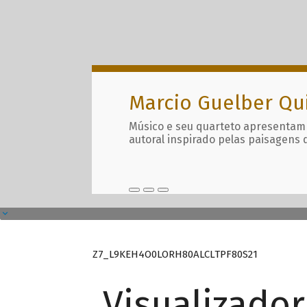
Marcio Guelber Qu
Músico e seu quarteto apresentam
autoral inspirado pelas paisagens 
Z7_L9KEH4O0LORH80ALCLTPF80S21
Visualizado