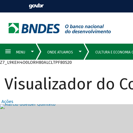
Z7_L9KEH4O0LORH80ALCLTPF80S20
Visualizador do 
Ações
Destaques Prin