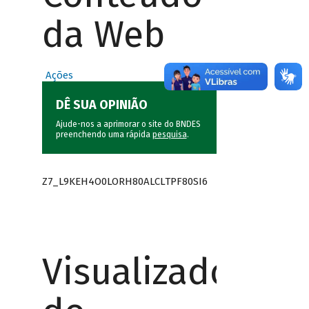
da Web
Ações
DÊ SUA OPINIÃO
Ajude-nos a aprimorar o site do BNDES
preenchendo uma rápida
pesquisa
.
Z7_L9KEH4O0LORH80ALCLTPF80SI6
Visualizador