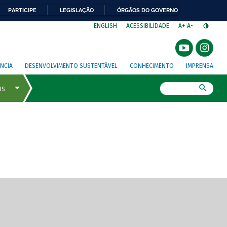
PARTICIPE
LEGISLAÇÃO
ÓRGÃOS DO GOVERNO
⁣
ENGLISH
ACESSIBILIDADE
A+
A-
NCIA
DESENVOLVIMENTO SUSTENTÁVEL
CONHECIMENTO
IMPRENSA
Busca
gem de tela