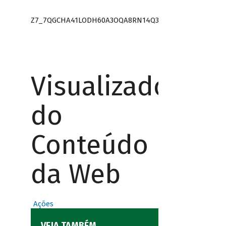
Z7_7QGCHA41LODH60A3OQA8RN14Q3
Visualizador
do
Conteúdo
da Web
Ações
VEJA TAMBÉM