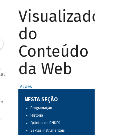
Visualizador
do
Conteúdo
da Web
a
tal
Ações
NESTA SEÇÃO
to
Programação
História
m
Quintas no BNDES
Sextas instrumentais