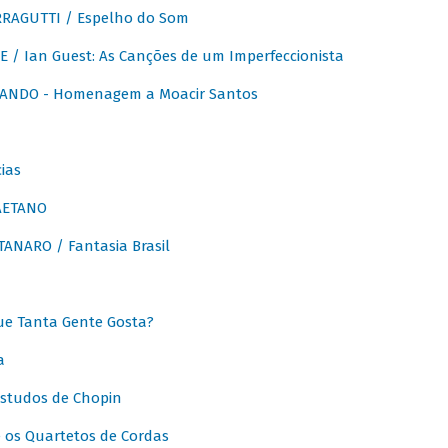
RAGUTTI / Espelho do Som
E / Ian Guest: As Canções de um Imperfeccionista
ANDO - Homenagem a Moacir Santos
ias
AETANO
ANARO / Fantasia Brasil
e Tanta Gente Gosta?
a
Estudos de Chopin
 os Quartetos de Cordas