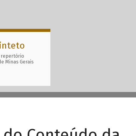
inteto
 repertório
de Minas Gerais
r do Conteúdo da