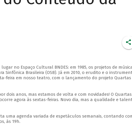
 lugar no Espaço Cultural BNDES: em 1985, os projetos de músic
 Sinfônica Brasileira (OSB). Já em 2010, o erudito e o instrumen
ta-feira em nosso teatro, com o lançamento do projeto Quartas
por dois anos, mas estamos de volta e com novidades! O Quartas
ocorre agora às sextas-feiras. Novo dia, mas a qualidade e talen
nta uma agenda variada de espetáculos semanais, contando co
s, às 19h.