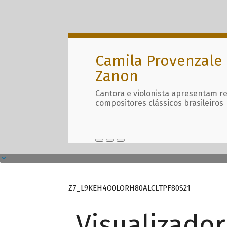
Camila Provenzale 
Zanon
Cantora e violonista apresentam r
compositores clássicos brasileiros
Z7_L9KEH4O0LORH80ALCLTPF80S21
Visualizado