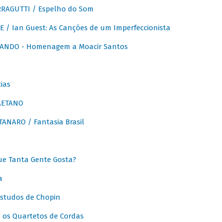
RAGUTTI / Espelho do Som
E / Ian Guest: As Canções de um Imperfeccionista
ANDO - Homenagem a Moacir Santos
ias
AETANO
ANARO / Fantasia Brasil
e Tanta Gente Gosta?
a
Estudos de Chopin
 os Quartetos de Cordas