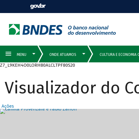
Z7_L9KEH4O0LORH80ALCLTPF80S20
Visualizador do 
Ações
Destaques Prin