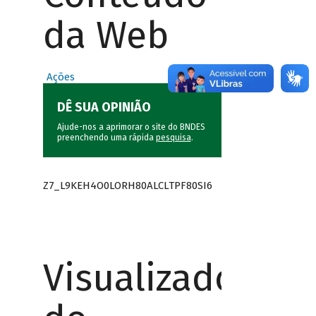
da Web
Ações
DÊ SUA OPINIÃO
Ajude-nos a aprimorar o site do BNDES
preenchendo uma rápida
pesquisa
.
Z7_L9KEH4O0LORH80ALCLTPF80SI6
Visualizador