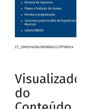
Reserva de ingressos
Filmes e festivais de cinema
Receba a programação
Concursos para Escolha de Espetáculos
Musicais
Galeria BNDES
Z7_L9KEH4O0LORH80ALCLTPF80SI4
Visualizador
do
Conteúdo