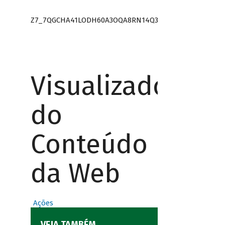
Z7_7QGCHA41LODH60A3OQA8RN14Q3
Visualizador
do
Conteúdo
da Web
Ações
VEJA TAMBÉM