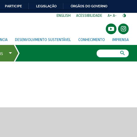
PARTICIPE
LEGISLAÇÃO
ÓRGÃOS DO GOVERNO
⁣
ENGLISH
ACESSIBILIDADE
A+
A-
NCIA
DESENVOLVIMENTO SUSTENTÁVEL
CONHECIMENTO
IMPRENSA
Busca
gem de tela