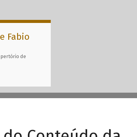
e Fabio
epertório de
r do Conteúdo da