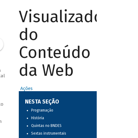
Visualizador
do
Conteúdo
da Web
a
tal
Ações
NESTA SEÇÃO
to
Programação
História
m
Quintas no BNDES
Sextas instrumentais